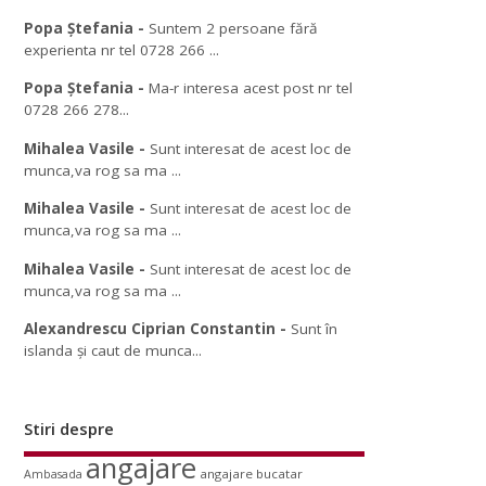
Popa Ștefania
-
Suntem 2 persoane fără
experienta nr tel 0728 266 ...
Popa Ștefania
-
Ma-r interesa acest post nr tel
0728 266 278...
Mihalea Vasile
-
Sunt interesat de acest loc de
munca,va rog sa ma ...
Mihalea Vasile
-
Sunt interesat de acest loc de
munca,va rog sa ma ...
Mihalea Vasile
-
Sunt interesat de acest loc de
munca,va rog sa ma ...
Alexandrescu Ciprian Constantin
-
Sunt în
islanda și caut de munca...
Stiri despre
angajare
angajare bucatar
Ambasada