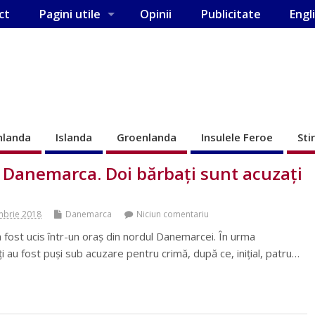
ct
Pagini utile
Opinii
Publicitate
Engl
nlanda
Islanda
Groenlanda
Insulele Feroe
Sti
 Danemarca. Doi bărbați sunt acuzați
mbrie 2018
Danemarca
Niciun comentariu
fost ucis într-un oraş din nordul Danemarcei. În urma
aţi au fost puşi sub acuzare pentru crimă, după ce, iniţial, patru…