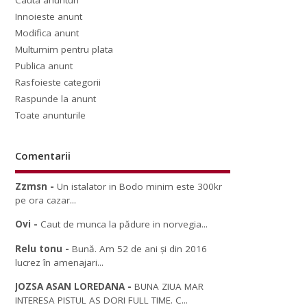
Cauta anunturi
Innoieste anunt
Modifica anunt
Multumim pentru plata
Publica anunt
Rasfoieste categorii
Raspunde la anunt
Toate anunturile
Comentarii
Zzmsn
-
Un istalator in Bodo minim este 300kr
pe ora cazar...
Ovi
-
Caut de munca la pădure in norvegia...
Relu tonu
-
Bună. Am 52 de ani și din 2016
lucrez în amenajari...
JOZSA ASAN LOREDANA
-
BUNA ZIUA MAR
INTERESA PISTUL AS DORI FULL TIME. C...