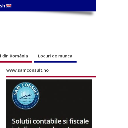
ish
ri din România
Locuri de munca
www.samconsult.no