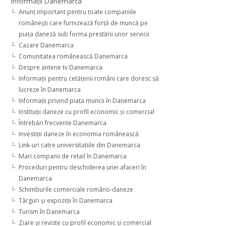
Informaţii Danemarca
Anunţ important pentru toate companiile
româneşti care furnizează forţă de muncă pe
piaţa daneză sub forma prestării unor servicii
Cazare Danemarca
Comunitatea românească Danemarca
Despre antene tv Danemarca
Informaţii pentru cetăţenii români care doresc să
lucreze în Danemarca
Informaţii privind piaţa muncii în Danemarca
Instituţii daneze cu profil economic şi comercial
Întrebări frecvente Danemarca
Investiţii daneze în economia românească
Link-uri catre universitatiile din Danemarca
Mari companii de retail în Danemarca
Proceduri pentru deschiderea unei afaceri în
Danemarca
Schimburile comerciale româno-daneze
Târguri şi expoziţii în Danemarca
Turism în Danemarca
Ziare şi reviste cu profil economic şi comercial