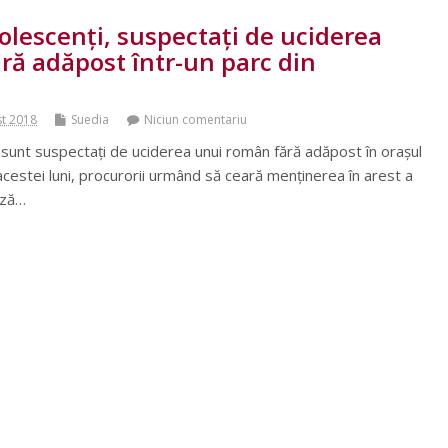
olescenţi, suspectaţi de uciderea
ră adăpost într-un parc din
st 2018
Suedia
Niciun comentariu
 sunt suspectaţi de uciderea unui român fără adăpost în oraşul
acestei luni, procurorii urmând să ceară menţinerea în arest a
ază…