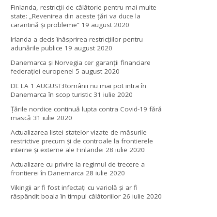
Finlanda, restricţii de călătorie pentru mai multe
state: „Revenirea din aceste ţări va duce la
carantină şi probleme”
19 august 2020
Irlanda a decis înăsprirea restricțiilor pentru
adunările publice
19 august 2020
Danemarca și Norvegia cer garanții financiare
federației europene!
5 august 2020
DE LA 1 AUGUST:Românii nu mai pot intra în
Danemarca în scop turistic
31 iulie 2020
Țările nordice continuă lupta contra Covid-19 fără
mască
31 iulie 2020
Actualizarea listei statelor vizate de măsurile
restrictive precum și de controale la frontierele
interne și externe ale Finlandei
28 iulie 2020
Actualizare cu privire la regimul de trecere a
frontierei în Danemarca
28 iulie 2020
Vikingii ar fi fost infectaţi cu variolă şi ar fi
răspândit boala în timpul călătoriilor
26 iulie 2020