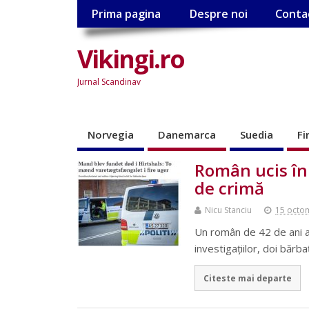
Prima pagina
Despre noi
Conta
Vikingi.ro
Jurnal Scandinav
Norvegia
Danemarca
Suedia
Fi
Român ucis în
de crimă
Nicu Stanciu
15 octo
Un român de 42 de ani a 
investigaţiilor, doi bărb
Citeste mai departe