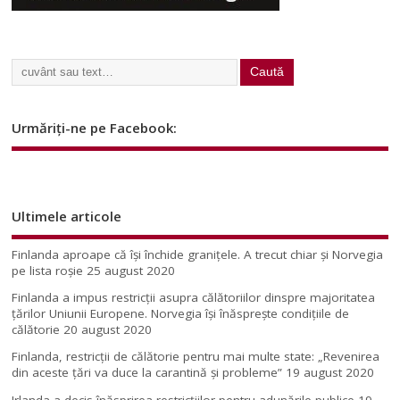
Urmăriți-ne pe Facebook:
Ultimele articole
Finlanda aproape că își închide granițele. A trecut chiar și Norvegia
pe lista roșie
25 august 2020
Finlanda a impus restricţii asupra călătoriilor dinspre majoritatea
ţărilor Uniunii Europene. Norvegia își înăsprește condițiile de
călătorie
20 august 2020
Finlanda, restricţii de călătorie pentru mai multe state: „Revenirea
din aceste ţări va duce la carantină şi probleme”
19 august 2020
Irlanda a decis înăsprirea restricțiilor pentru adunările publice
19