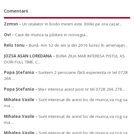
Comentarii
Zzmsn
-
Un istalator in Bodo minim este 300kr pe ora cazar...
Ovi
-
Caut de munca la pădure in norvegia...
Relu tonu
-
Bună. Am 52 de ani și din 2016 lucrez în amenajari...
JOZSA ASAN LOREDANA
-
BUNA ZIUA MAR INTERESA PISTUL AS
DORI FULL TIME. C...
Popa Ștefania
-
Suntem 2 persoane fără experienta nr tel 0728
266 ...
Popa Ștefania
-
Ma-r interesa acest post nr tel 0728 266 278...
Mihalea Vasile
-
Sunt interesat de acest loc de munca,va rog sa
ma ...
Mihalea Vasile
-
Sunt interesat de acest loc de munca,va rog sa
ma ...
Mihalea Vasile
-
Sunt interesat de acest loc de munca,va rog sa