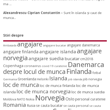
ma ...
Alexandrescu Ciprian Constantin
-
Sunt în islanda și caut de
munca...
Stiri despre
angajare
angajare danemarca
angajare bucatar
Ambasada
angajare
angajare islanda
angajare finlanda
norvegia
angajare suedia
bucatar
cm2018
Danemarca
Copenhaga
coronavirus
covid 19
curatenie
Finlanda
despre locul de munca
fotbal
Islanda
Groenlanda
job norvegia
Helsinki
Germania
job islanda
loc de munca
loc de munca
loc de munca finlanda
loc de munca norvegia
islanda
loc de munca suedia
Norvegia
Oslo
personal curatenie
Moldova
NATO
Nokia
Romania
Rusia
se cauta bucatar
se cauta personal
se cauta