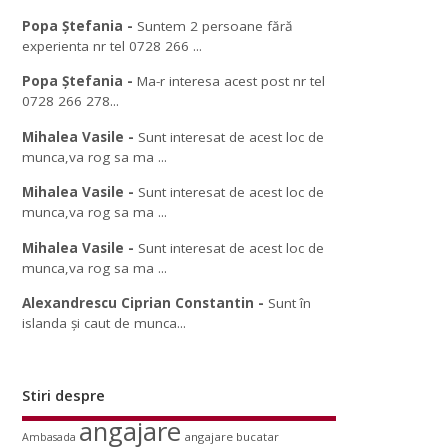
Popa Ștefania
-
Suntem 2 persoane fără
experienta nr tel 0728 266 ...
Popa Ștefania
-
Ma-r interesa acest post nr tel
0728 266 278...
Mihalea Vasile
-
Sunt interesat de acest loc de
munca,va rog sa ma ...
Mihalea Vasile
-
Sunt interesat de acest loc de
munca,va rog sa ma ...
Mihalea Vasile
-
Sunt interesat de acest loc de
munca,va rog sa ma ...
Alexandrescu Ciprian Constantin
-
Sunt în
islanda și caut de munca...
Stiri despre
angajare
angajare bucatar
Ambasada