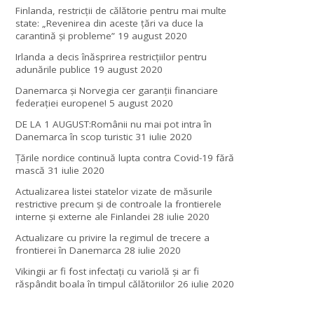
Finlanda, restricţii de călătorie pentru mai multe
state: „Revenirea din aceste ţări va duce la
carantină şi probleme”
19 august 2020
Irlanda a decis înăsprirea restricțiilor pentru
adunările publice
19 august 2020
Danemarca și Norvegia cer garanții financiare
federației europene!
5 august 2020
DE LA 1 AUGUST:Românii nu mai pot intra în
Danemarca în scop turistic
31 iulie 2020
Țările nordice continuă lupta contra Covid-19 fără
mască
31 iulie 2020
Actualizarea listei statelor vizate de măsurile
restrictive precum și de controale la frontierele
interne și externe ale Finlandei
28 iulie 2020
Actualizare cu privire la regimul de trecere a
frontierei în Danemarca
28 iulie 2020
Vikingii ar fi fost infectaţi cu variolă şi ar fi
răspândit boala în timpul călătoriilor
26 iulie 2020