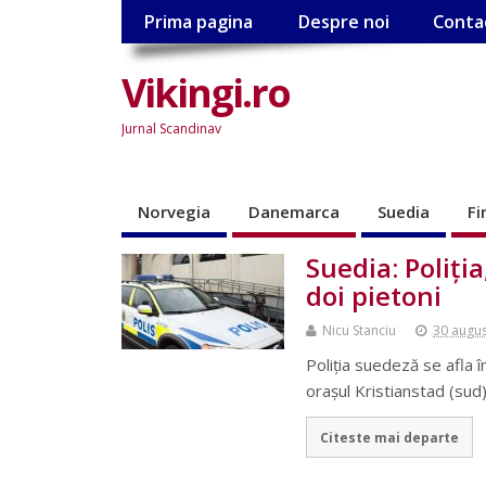
Prima pagina
Despre noi
Conta
Vikingi.ro
Jurnal Scandinav
Norvegia
Danemarca
Suedia
Fi
Suedia: Poliţia
doi pietoni
Nicu Stanciu
30 augu
Poliţia suedeză se afla î
oraşul Kristianstad (sud
Citeste mai departe