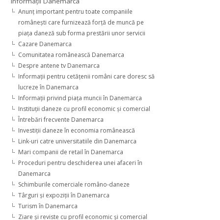
Informaţii Danemarca
Anunţ important pentru toate companiile
româneşti care furnizează forţă de muncă pe
piaţa daneză sub forma prestării unor servicii
Cazare Danemarca
Comunitatea românească Danemarca
Despre antene tv Danemarca
Informaţii pentru cetăţenii români care doresc să
lucreze în Danemarca
Informaţii privind piaţa muncii în Danemarca
Instituţii daneze cu profil economic şi comercial
Întrebări frecvente Danemarca
Investiţii daneze în economia românească
Link-uri catre universitatiile din Danemarca
Mari companii de retail în Danemarca
Proceduri pentru deschiderea unei afaceri în
Danemarca
Schimburile comerciale româno-daneze
Târguri şi expoziţii în Danemarca
Turism în Danemarca
Ziare şi reviste cu profil economic şi comercial