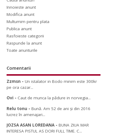
Cauta anunturi
Innoieste anunt
Modifica anunt
Multumim pentru plata
Publica anunt
Rasfoieste categorii
Raspunde la anunt
Toate anunturile
Comentarii
Zzmsn
-
Un istalator in Bodo minim este 300kr
pe ora cazar...
Ovi
-
Caut de munca la pădure in norvegia...
Relu tonu
-
Bună. Am 52 de ani și din 2016
lucrez în amenajari...
JOZSA ASAN LOREDANA
-
BUNA ZIUA MAR
INTERESA PISTUL AS DORI FULL TIME. C...