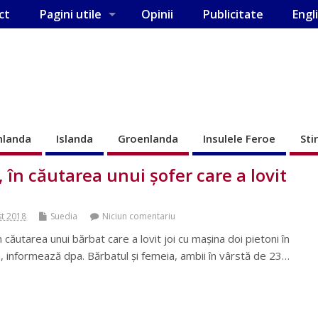
ct
Pagini utile
Opinii
Publicitate
Engl
nlanda
Islanda
Groenlanda
Insulele Feroe
Sti
, în căutarea unui şofer care a lovit
st 2018
Suedia
Niciun comentariu
n căutarea unui bărbat care a lovit joi cu maşina doi pietoni în
), informează dpa. Bărbatul şi femeia, ambii în vârstă de 23…