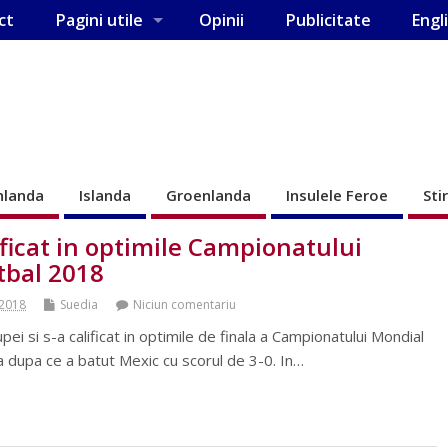
ct
Pagini utile
Opinii
Publicitate
Engl
nlanda
Islanda
Groenlanda
Insulele Feroe
Sti
ificat in optimile Campionatului
tbal 2018
 2018
Suedia
Niciun comentariu
pei si s-a calificat in optimile de finala a Campionatului Mondial
 dupa ce a batut Mexic cu scorul de 3-0. In…