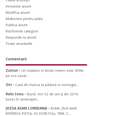
Cauta anunturi
Innoieste anunt
Modifica anunt
Multumim pentru plata
Publica anunt
Rasfoieste categorii
Raspunde la anunt
Toate anunturile
Comentarii
Zzmsn
-
Un istalator in Bodo minim este 300kr
pe ora cazar...
Ovi
-
Caut de munca la pădure in norvegia...
Relu tonu
-
Bună. Am 52 de ani și din 2016
lucrez în amenajari...
JOZSA ASAN LOREDANA
-
BUNA ZIUA MAR
INTERESA PISTUL AS DORI FULL TIME. C...