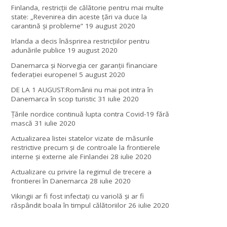
Finlanda, restricţii de călătorie pentru mai multe
state: „Revenirea din aceste ţări va duce la
carantină şi probleme”
19 august 2020
Irlanda a decis înăsprirea restricțiilor pentru
adunările publice
19 august 2020
Danemarca și Norvegia cer garanții financiare
federației europene!
5 august 2020
DE LA 1 AUGUST:Românii nu mai pot intra în
Danemarca în scop turistic
31 iulie 2020
Țările nordice continuă lupta contra Covid-19 fără
mască
31 iulie 2020
Actualizarea listei statelor vizate de măsurile
restrictive precum și de controale la frontierele
interne și externe ale Finlandei
28 iulie 2020
Actualizare cu privire la regimul de trecere a
frontierei în Danemarca
28 iulie 2020
Vikingii ar fi fost infectaţi cu variolă şi ar fi
răspândit boala în timpul călătoriilor
26 iulie 2020