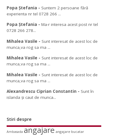
Popa Ștefania
-
Suntem 2 persoane fără
experienta nr tel 0728 266 ...
Popa Ștefania
-
Ma-r interesa acest post nr tel
0728 266 278...
Mihalea Vasile
-
Sunt interesat de acest loc de
munca,va rog sa ma ...
Mihalea Vasile
-
Sunt interesat de acest loc de
munca,va rog sa ma ...
Mihalea Vasile
-
Sunt interesat de acest loc de
munca,va rog sa ma ...
Alexandrescu Ciprian Constantin
-
Sunt în
islanda și caut de munca...
Stiri despre
angajare
angajare bucatar
Ambasada