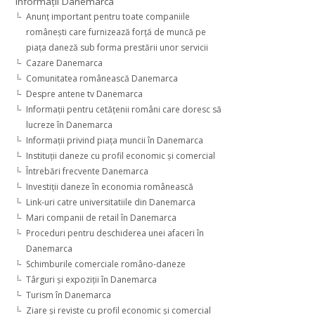
Informaţii Danemarca
Anunţ important pentru toate companiile
româneşti care furnizează forţă de muncă pe
piaţa daneză sub forma prestării unor servicii
Cazare Danemarca
Comunitatea românească Danemarca
Despre antene tv Danemarca
Informaţii pentru cetăţenii români care doresc să
lucreze în Danemarca
Informaţii privind piaţa muncii în Danemarca
Instituţii daneze cu profil economic şi comercial
Întrebări frecvente Danemarca
Investiţii daneze în economia românească
Link-uri catre universitatiile din Danemarca
Mari companii de retail în Danemarca
Proceduri pentru deschiderea unei afaceri în
Danemarca
Schimburile comerciale româno-daneze
Târguri şi expoziţii în Danemarca
Turism în Danemarca
Ziare şi reviste cu profil economic şi comercial