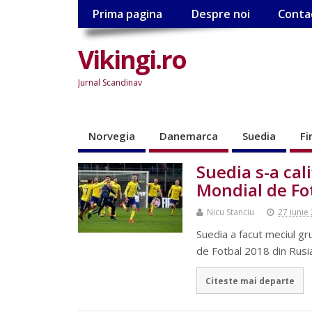
Prima pagina
Despre noi
Conta
Vikingi.ro
Jurnal Scandinav
Norvegia
Danemarca
Suedia
Fi
Suedia s-a cal
Mondial de Fo
Nicu Stanciu
27 iunie
Suedia a facut meciul gru
de Fotbal 2018 din Rusia
Citeste mai departe