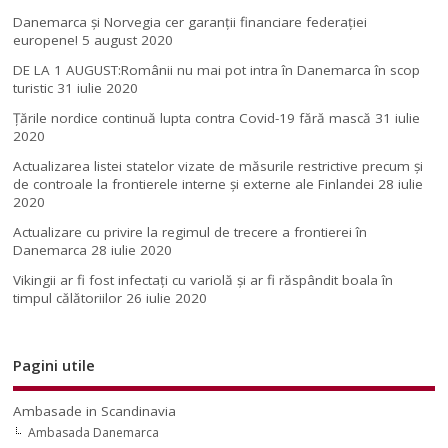
Danemarca și Norvegia cer garanții financiare federației
europene!
5 august 2020
DE LA 1 AUGUST:Românii nu mai pot intra în Danemarca în scop
turistic
31 iulie 2020
Țările nordice continuă lupta contra Covid-19 fără mască
31 iulie
2020
Actualizarea listei statelor vizate de măsurile restrictive precum și
de controale la frontierele interne și externe ale Finlandei
28 iulie
2020
Actualizare cu privire la regimul de trecere a frontierei în
Danemarca
28 iulie 2020
Vikingii ar fi fost infectaţi cu variolă şi ar fi răspândit boala în
timpul călătoriilor
26 iulie 2020
Pagini utile
Ambasade in Scandinavia
Ambasada Danemarca