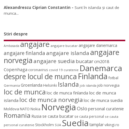
Alexandrescu Ciprian Constantin
-
Sunt în islanda și caut de
munca...
Stiri despre
angajare
angajare danemarca
angajare bucatar
Ambasada
angajare
angajare islanda
angajare finlanda
norvegia
angajare suedia
bucatar
cm2018
Danemarca
Copenhaga
coronavirus
covid 19
curatenie
Finlanda
despre locul de munca
fotbal
Islanda
Groenlanda
job norvegia
Helsinki
Germania
job islanda
loc de munca
loc de munca
loc de munca finlanda
loc de munca norvegia
islanda
loc de munca suedia
Norvegia
Oslo
personal curatenie
Moldova
NATO
Nokia
Romania
Rusia
se cauta bucatar
se cauta personal
se cauta
Suedia
tamplar
Stockholm
vikingi.ro
personal curatenie
SUA