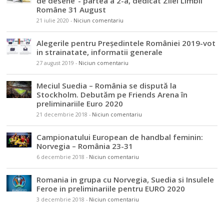
de desene”- partea a 2-a, dedicat Zilei Limbii
Române 31 August
21 iulie 2020
-
Niciun comentariu
Alegerile pentru Președintele României 2019-vot
in strainatate, informatii generale
27 august 2019
-
Niciun comentariu
Meciul Suedia – România se dispută la
Stockholm. Debutăm pe Friends Arena în
preliminariile Euro 2020
21 decembrie 2018
-
Niciun comentariu
Campionatului European de handbal feminin:
Norvegia – România 23-31
6 decembrie 2018
-
Niciun comentariu
Romania in grupa cu Norvegia, Suedia si Insulele
Feroe in preliminariile pentru EURO 2020
3 decembrie 2018
-
Niciun comentariu