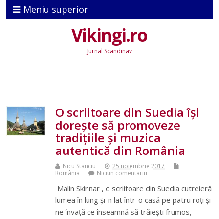
Meniu superior
Vikingi.ro
Jurnal Scandinav
O scriitoare din Suedia își
dorește să promoveze
tradițiile și muzica
autentică din România
Nicu Stanciu
25 noiembrie 2017
România
Niciun comentariu
Malin Skinnar , o scriitoare din Suedia cutreieră
lumea în lung și-n lat într-o casă pe patru roți și
ne învață ce înseamnă să trăiești frumos,