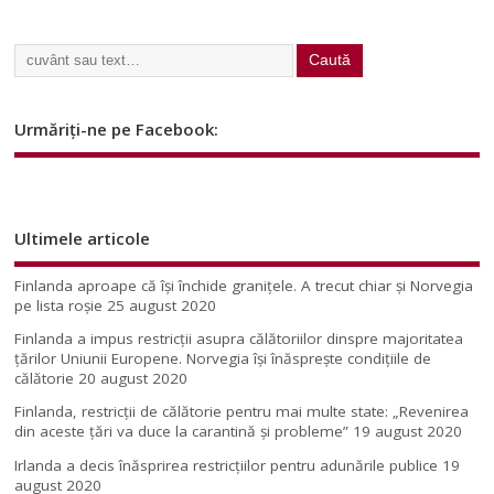
Urmăriți-ne pe Facebook:
Ultimele articole
Finlanda aproape că își închide granițele. A trecut chiar și Norvegia
pe lista roșie
25 august 2020
Finlanda a impus restricţii asupra călătoriilor dinspre majoritatea
ţărilor Uniunii Europene. Norvegia își înăsprește condițiile de
călătorie
20 august 2020
Finlanda, restricţii de călătorie pentru mai multe state: „Revenirea
din aceste ţări va duce la carantină şi probleme”
19 august 2020
Irlanda a decis înăsprirea restricțiilor pentru adunările publice
19
august 2020