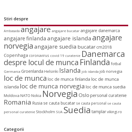
Stiri despre
angajare
angajare danemarca
angajare bucatar
Ambasada
angajare
angajare islanda
angajare finlanda
norvegia
angajare suedia
bucatar
cm2018
Danemarca
Copenhaga
coronavirus
covid 19
curatenie
Finlanda
despre locul de munca
fotbal
Islanda
Groenlanda
job norvegia
Helsinki
Germania
job islanda
loc de munca
loc de munca
loc de munca finlanda
loc de munca norvegia
islanda
loc de munca suedia
Norvegia
Oslo
personal curatenie
Moldova
NATO
Nokia
Romania
Rusia
se cauta bucatar
se cauta personal
se cauta
Suedia
tamplar
Stockholm
vikingi.ro
personal curatenie
SUA
Categorii