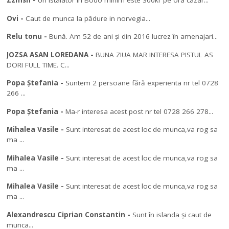
Zzmsn
-
Un istalator in Bodo minim este 300kr pe ora cazar...
Ovi
-
Caut de munca la pădure in norvegia...
Relu tonu
-
Bună. Am 52 de ani și din 2016 lucrez în amenajari...
JOZSA ASAN LOREDANA
-
BUNA ZIUA MAR INTERESA PISTUL AS
DORI FULL TIME. C...
Popa Ștefania
-
Suntem 2 persoane fără experienta nr tel 0728
266 ...
Popa Ștefania
-
Ma-r interesa acest post nr tel 0728 266 278...
Mihalea Vasile
-
Sunt interesat de acest loc de munca,va rog sa
ma ...
Mihalea Vasile
-
Sunt interesat de acest loc de munca,va rog sa
ma ...
Mihalea Vasile
-
Sunt interesat de acest loc de munca,va rog sa
ma ...
Alexandrescu Ciprian Constantin
-
Sunt în islanda și caut de
munca...