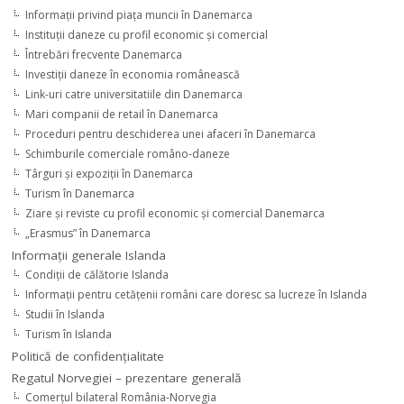
Informaţii privind piaţa muncii în Danemarca
Instituţii daneze cu profil economic şi comercial
Întrebări frecvente Danemarca
Investiţii daneze în economia românească
Link-uri catre universitatiile din Danemarca
Mari companii de retail în Danemarca
Proceduri pentru deschiderea unei afaceri în Danemarca
Schimburile comerciale româno-daneze
Târguri şi expoziţii în Danemarca
Turism în Danemarca
Ziare şi reviste cu profil economic şi comercial Danemarca
„Erasmus” în Danemarca
Informaţii generale Islanda
Condiţii de călătorie Islanda
Informaţii pentru cetăţenii români care doresc sa lucreze în Islanda
Studii în Islanda
Turism în Islanda
Politică de confidențialitate
Regatul Norvegiei – prezentare generală
Comerţul bilateral România-Norvegia