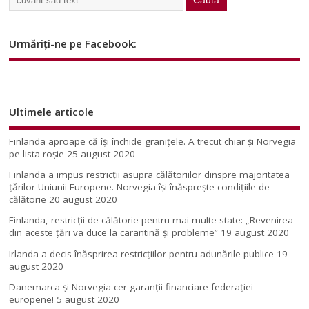
Urmăriți-ne pe Facebook:
Ultimele articole
Finlanda aproape că își închide granițele. A trecut chiar și Norvegia
pe lista roșie
25 august 2020
Finlanda a impus restricţii asupra călătoriilor dinspre majoritatea
ţărilor Uniunii Europene. Norvegia își înăsprește condițiile de
călătorie
20 august 2020
Finlanda, restricţii de călătorie pentru mai multe state: „Revenirea
din aceste ţări va duce la carantină şi probleme”
19 august 2020
Irlanda a decis înăsprirea restricțiilor pentru adunările publice
19
august 2020
Danemarca și Norvegia cer garanții financiare federației
europene!
5 august 2020