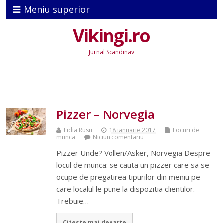
Meniu superior
Vikingi.ro
Jurnal Scandinav
Pizzer – Norvegia
Lidia Rusu
18 ianuarie 2017
Locuri de
munca
Niciun comentariu
Pizzer Unde? Vollen/Asker, Norvegia Despre
locul de munca: se cauta un pizzer care sa se
ocupe de pregatirea tipurilor din meniu pe
care localul le pune la dispozitia clientilor.
Trebuie…
Citeste mai departe