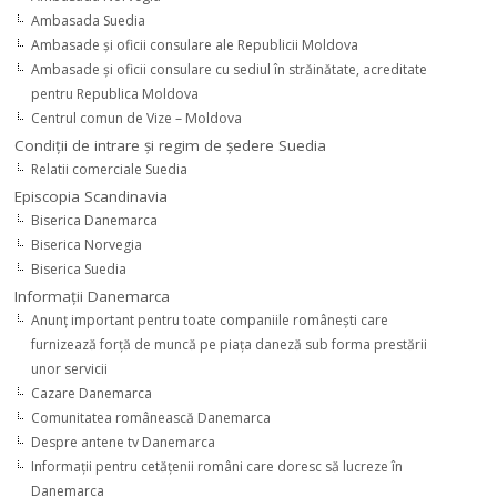
Ambasada Suedia
Ambasade şi oficii consulare ale Republicii Moldova
Ambasade şi oficii consulare cu sediul în străinătate, acreditate
pentru Republica Moldova
Centrul comun de Vize – Moldova
Condiţii de intrare şi regim de şedere Suedia
Relatii comerciale Suedia
Episcopia Scandinavia
Biserica Danemarca
Biserica Norvegia
Biserica Suedia
Informaţii Danemarca
Anunţ important pentru toate companiile româneşti care
furnizează forţă de muncă pe piaţa daneză sub forma prestării
unor servicii
Cazare Danemarca
Comunitatea românească Danemarca
Despre antene tv Danemarca
Informaţii pentru cetăţenii români care doresc să lucreze în
Danemarca