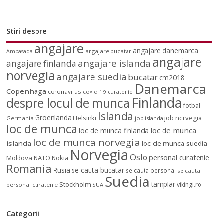
Stiri despre
angajare
angajare danemarca
angajare bucatar
Ambasada
angajare
angajare islanda
angajare finlanda
norvegia
angajare suedia
bucatar
cm2018
Danemarca
Copenhaga
coronavirus
covid 19
curatenie
Finlanda
despre locul de munca
fotbal
Islanda
Groenlanda
job norvegia
Helsinki
Germania
job islanda
loc de munca
loc de munca
loc de munca finlanda
loc de munca norvegia
islanda
loc de munca suedia
Norvegia
Oslo
personal curatenie
Moldova
NATO
Nokia
Romania
Rusia
se cauta bucatar
se cauta personal
se cauta
Suedia
tamplar
Stockholm
vikingi.ro
personal curatenie
SUA
Categorii