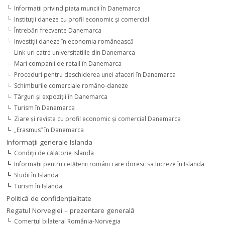
Informaţii privind piaţa muncii în Danemarca
Instituţii daneze cu profil economic şi comercial
Întrebări frecvente Danemarca
Investiţii daneze în economia românească
Link-uri catre universitatiile din Danemarca
Mari companii de retail în Danemarca
Proceduri pentru deschiderea unei afaceri în Danemarca
Schimburile comerciale româno-daneze
Târguri şi expoziţii în Danemarca
Turism în Danemarca
Ziare şi reviste cu profil economic şi comercial Danemarca
„Erasmus” în Danemarca
Informaţii generale Islanda
Condiţii de călătorie Islanda
Informaţii pentru cetăţenii români care doresc sa lucreze în Islanda
Studii în Islanda
Turism în Islanda
Politică de confidențialitate
Regatul Norvegiei – prezentare generală
Comerţul bilateral România-Norvegia