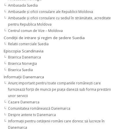
Ambasada Suedia
Ambasade şi oficii consulare ale Republicii Moldova
Ambasade şi oficii consulare cu sediul în străinătate, acreditate
pentru Republica Moldova
Centrul comun de Vize – Moldova
Condiţii de intrare şi regim de şedere Suedia
Relatii comerciale Suedia
Episcopia Scandinavia
Biserica Danemarca
Biserica Norvegia
Biserica Suedia
Informaţii Danemarca
Anunţ important pentru toate companiile româneşti care
furnizează forţă de muncă pe piaţa daneză sub forma prestării
unor servicii
Cazare Danemarca
Comunitatea românească Danemarca
Despre antene tv Danemarca
Informaţii pentru cetăţenii români care doresc să lucreze în
Danemarca