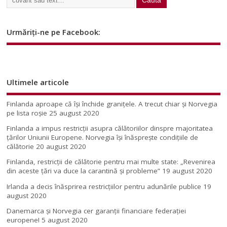
Urmăriți-ne pe Facebook:
Ultimele articole
Finlanda aproape că își închide granițele. A trecut chiar și Norvegia
pe lista roșie
25 august 2020
Finlanda a impus restricţii asupra călătoriilor dinspre majoritatea
ţărilor Uniunii Europene. Norvegia își înăsprește condițiile de
călătorie
20 august 2020
Finlanda, restricţii de călătorie pentru mai multe state: „Revenirea
din aceste ţări va duce la carantină şi probleme”
19 august 2020
Irlanda a decis înăsprirea restricțiilor pentru adunările publice
19
august 2020
Danemarca și Norvegia cer garanții financiare federației
europene!
5 august 2020