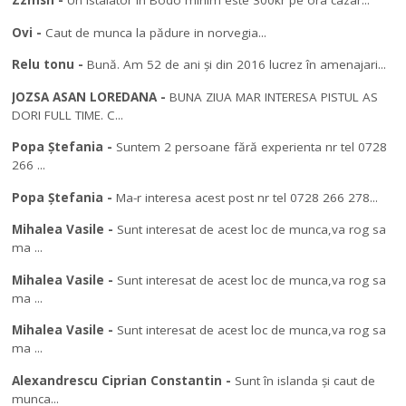
Zzmsn
-
Un istalator in Bodo minim este 300kr pe ora cazar...
Ovi
-
Caut de munca la pădure in norvegia...
Relu tonu
-
Bună. Am 52 de ani și din 2016 lucrez în amenajari...
JOZSA ASAN LOREDANA
-
BUNA ZIUA MAR INTERESA PISTUL AS
DORI FULL TIME. C...
Popa Ștefania
-
Suntem 2 persoane fără experienta nr tel 0728
266 ...
Popa Ștefania
-
Ma-r interesa acest post nr tel 0728 266 278...
Mihalea Vasile
-
Sunt interesat de acest loc de munca,va rog sa
ma ...
Mihalea Vasile
-
Sunt interesat de acest loc de munca,va rog sa
ma ...
Mihalea Vasile
-
Sunt interesat de acest loc de munca,va rog sa
ma ...
Alexandrescu Ciprian Constantin
-
Sunt în islanda și caut de
munca...