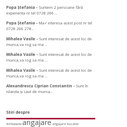
Popa Ștefania
-
Suntem 2 persoane fără
experienta nr tel 0728 266 ...
Popa Ștefania
-
Ma-r interesa acest post nr tel
0728 266 278...
Mihalea Vasile
-
Sunt interesat de acest loc de
munca,va rog sa ma ...
Mihalea Vasile
-
Sunt interesat de acest loc de
munca,va rog sa ma ...
Mihalea Vasile
-
Sunt interesat de acest loc de
munca,va rog sa ma ...
Alexandrescu Ciprian Constantin
-
Sunt în
islanda și caut de munca...
Stiri despre
angajare
angajare bucatar
Ambasada