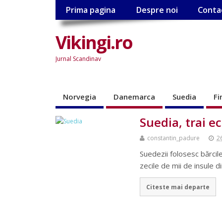
Prima pagina
Despre noi
Conta
Vikingi.ro
Jurnal Scandinav
Norvegia
Danemarca
Suedia
Fi
Suedia, trai ec
constantin_padure
2
Suedezii folosesc bărcile
zecile de mii de insule di
Citeste mai departe