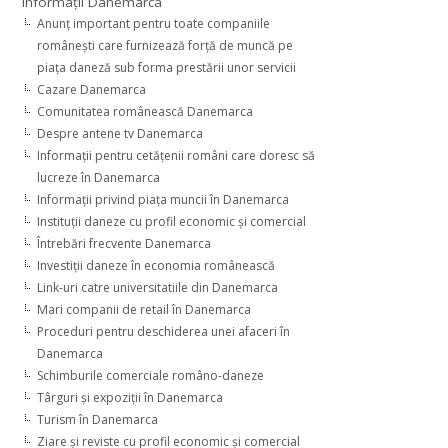
Informaţii Danemarca
Anunţ important pentru toate companiile
româneşti care furnizează forţă de muncă pe
piaţa daneză sub forma prestării unor servicii
Cazare Danemarca
Comunitatea românească Danemarca
Despre antene tv Danemarca
Informaţii pentru cetăţenii români care doresc să
lucreze în Danemarca
Informaţii privind piaţa muncii în Danemarca
Instituţii daneze cu profil economic şi comercial
Întrebări frecvente Danemarca
Investiţii daneze în economia românească
Link-uri catre universitatiile din Danemarca
Mari companii de retail în Danemarca
Proceduri pentru deschiderea unei afaceri în
Danemarca
Schimburile comerciale româno-daneze
Târguri şi expoziţii în Danemarca
Turism în Danemarca
Ziare şi reviste cu profil economic şi comercial