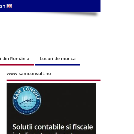
ish
ri din România
Locuri de munca
www.samconsult.no