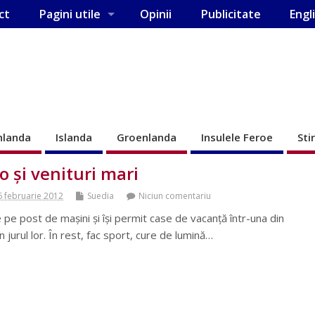
ct
Pagini utile
Opinii
Publicitate
Engl
nlanda
Islanda
Groenlanda
Insulele Feroe
Sti
o şi venituri mari
6 februarie 2012
Suedia
Niciun comentariu
 pe post de maşini şi îşi permit case de vacanţă într-una din
n jurul lor. În rest, fac sport, cure de lumină…