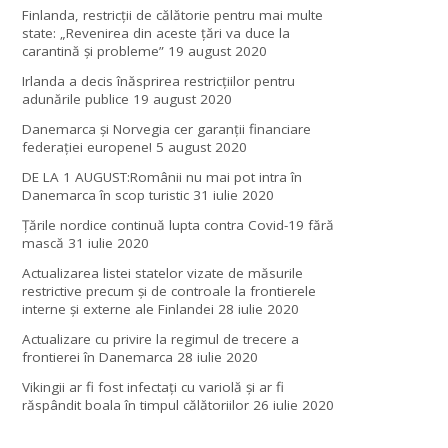
Finlanda, restricţii de călătorie pentru mai multe
state: „Revenirea din aceste ţări va duce la
carantină şi probleme”
19 august 2020
Irlanda a decis înăsprirea restricțiilor pentru
adunările publice
19 august 2020
Danemarca și Norvegia cer garanții financiare
federației europene!
5 august 2020
DE LA 1 AUGUST:Românii nu mai pot intra în
Danemarca în scop turistic
31 iulie 2020
Țările nordice continuă lupta contra Covid-19 fără
mască
31 iulie 2020
Actualizarea listei statelor vizate de măsurile
restrictive precum și de controale la frontierele
interne și externe ale Finlandei
28 iulie 2020
Actualizare cu privire la regimul de trecere a
frontierei în Danemarca
28 iulie 2020
Vikingii ar fi fost infectaţi cu variolă şi ar fi
răspândit boala în timpul călătoriilor
26 iulie 2020