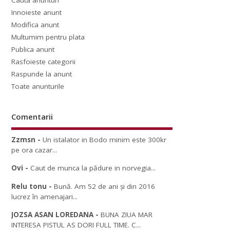
Cauta anunturi
Innoieste anunt
Modifica anunt
Multumim pentru plata
Publica anunt
Rasfoieste categorii
Raspunde la anunt
Toate anunturile
Comentarii
Zzmsn
-
Un istalator in Bodo minim este 300kr
pe ora cazar...
Ovi
-
Caut de munca la pădure in norvegia...
Relu tonu
-
Bună. Am 52 de ani și din 2016
lucrez în amenajari...
JOZSA ASAN LOREDANA
-
BUNA ZIUA MAR
INTERESA PISTUL AS DORI FULL TIME. C...