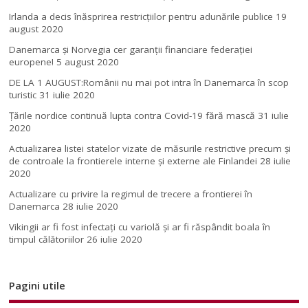
Irlanda a decis înăsprirea restricțiilor pentru adunările publice
19
august 2020
Danemarca și Norvegia cer garanții financiare federației
europene!
5 august 2020
DE LA 1 AUGUST:Românii nu mai pot intra în Danemarca în scop
turistic
31 iulie 2020
Țările nordice continuă lupta contra Covid-19 fără mască
31 iulie
2020
Actualizarea listei statelor vizate de măsurile restrictive precum și
de controale la frontierele interne și externe ale Finlandei
28 iulie
2020
Actualizare cu privire la regimul de trecere a frontierei în
Danemarca
28 iulie 2020
Vikingii ar fi fost infectaţi cu variolă şi ar fi răspândit boala în
timpul călătoriilor
26 iulie 2020
Pagini utile