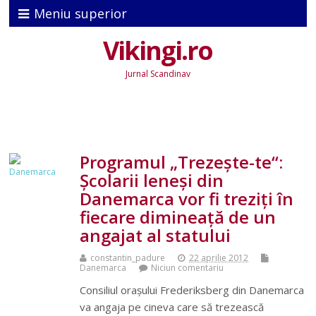
Meniu superior
Vikingi.ro
Jurnal Scandinav
Programul „Trezește-te“:
Școlarii leneși din
Danemarca vor fi treziți în
fiecare dimineață de un
angajat al statului
constantin_padure
22 aprilie 2012
Danemarca
Niciun comentariu
Consiliul orașului Frederiksberg din Danemarca
va angaja pe cineva care să trezească