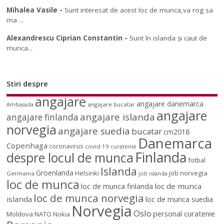
Mihalea Vasile
-
Sunt interesat de acest loc de munca,va rog sa
ma ...
Alexandrescu Ciprian Constantin
-
Sunt în islanda și caut de
munca...
Stiri despre
angajare
angajare danemarca
angajare bucatar
Ambasada
angajare
angajare islanda
angajare finlanda
norvegia
angajare suedia
bucatar
cm2018
Danemarca
Copenhaga
coronavirus
covid 19
curatenie
Finlanda
despre locul de munca
fotbal
Islanda
Groenlanda
job norvegia
Helsinki
Germania
job islanda
loc de munca
loc de munca
loc de munca finlanda
loc de munca norvegia
islanda
loc de munca suedia
Norvegia
Oslo
personal curatenie
Moldova
NATO
Nokia