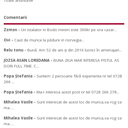
Toate anunturile
Comentarii
Zzmsn
-
Un istalator in Bodo minim este 300kr pe ora cazar...
Ovi
-
Caut de munca la pădure in norvegia...
Relu tonu
-
Bună. Am 52 de ani și din 2016 lucrez în amenajari...
JOZSA ASAN LOREDANA
-
BUNA ZIUA MAR INTERESA PISTUL AS
DORI FULL TIME. C...
Popa Ștefania
-
Suntem 2 persoane fără experienta nr tel 0728
266 ...
Popa Ștefania
-
Ma-r interesa acest post nr tel 0728 266 278...
Mihalea Vasile
-
Sunt interesat de acest loc de munca,va rog sa
ma ...
Mihalea Vasile
-
Sunt interesat de acest loc de munca,va rog sa
ma ...