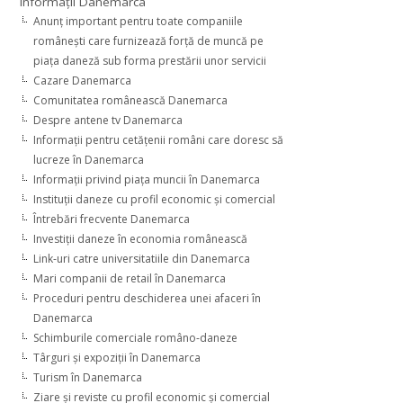
Informaţii Danemarca
Anunţ important pentru toate companiile
româneşti care furnizează forţă de muncă pe
piaţa daneză sub forma prestării unor servicii
Cazare Danemarca
Comunitatea românească Danemarca
Despre antene tv Danemarca
Informaţii pentru cetăţenii români care doresc să
lucreze în Danemarca
Informaţii privind piaţa muncii în Danemarca
Instituţii daneze cu profil economic şi comercial
Întrebări frecvente Danemarca
Investiţii daneze în economia românească
Link-uri catre universitatiile din Danemarca
Mari companii de retail în Danemarca
Proceduri pentru deschiderea unei afaceri în
Danemarca
Schimburile comerciale româno-daneze
Târguri şi expoziţii în Danemarca
Turism în Danemarca
Ziare şi reviste cu profil economic şi comercial