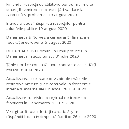
Finlanda, restricţii de călătorie pentru mai multe
state: „Revenirea din aceste ţări va duce la
carantină şi probleme”
19 august 2020
Irlanda a decis înăsprirea restricțiilor pentru
adunările publice
19 august 2020
Danemarca și Norvegia cer garanții financiare
federației europene!
5 august 2020
DE LA 1 AUGUST:Românii nu mai pot intra în
Danemarca în scop turistic
31 iulie 2020
Țările nordice continuă lupta contra Covid-19 fără
mască
31 iulie 2020
Actualizarea listei statelor vizate de măsurile
restrictive precum și de controale la frontierele
interne și externe ale Finlandei
28 iulie 2020
Actualizare cu privire la regimul de trecere a
frontierei în Danemarca
28 iulie 2020
Vikingii ar fi fost infectaţi cu variolă şi ar fi
răspândit boala în timpul călătoriilor
26 iulie 2020