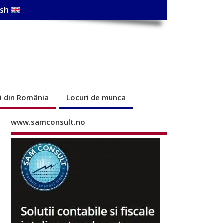
ish
ri din România
Locuri de munca
www.samconsult.no