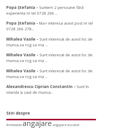
Popa Ștefania
-
Suntem 2 persoane fără
experienta nr tel 0728 266 ...
Popa Ștefania
-
Ma-r interesa acest post nr tel
0728 266 278...
Mihalea Vasile
-
Sunt interesat de acest loc de
munca,va rog sa ma ...
Mihalea Vasile
-
Sunt interesat de acest loc de
munca,va rog sa ma ...
Mihalea Vasile
-
Sunt interesat de acest loc de
munca,va rog sa ma ...
Alexandrescu Ciprian Constantin
-
Sunt în
islanda și caut de munca...
Stiri despre
angajare
angajare bucatar
Ambasada