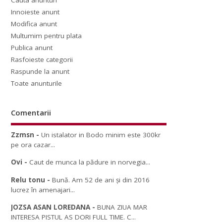
Cauta anunturi
Innoieste anunt
Modifica anunt
Multumim pentru plata
Publica anunt
Rasfoieste categorii
Raspunde la anunt
Toate anunturile
Comentarii
Zzmsn
-
Un istalator in Bodo minim este 300kr
pe ora cazar...
Ovi
-
Caut de munca la pădure in norvegia...
Relu tonu
-
Bună. Am 52 de ani și din 2016
lucrez în amenajari...
JOZSA ASAN LOREDANA
-
BUNA ZIUA MAR
INTERESA PISTUL AS DORI FULL TIME. C...