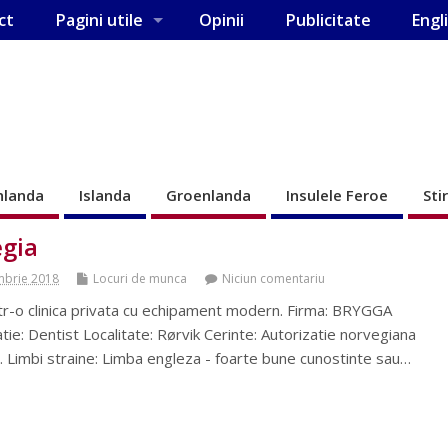
ct
Pagini utile
Opinii
Publicitate
Engl
nlanda
Islanda
Groenlanda
Insulele Feroe
Sti
egia
mbrie 2018
Locuri de munca
Niciun comentariu
ntr-o clinica privata cu echipament modern. Firma: BRYGGA
: Dentist Localitate: Rørvik Cerinte: Autorizatie norvegiana
t. Limbi straine: Limba engleza - foarte bune cunostinte sau…