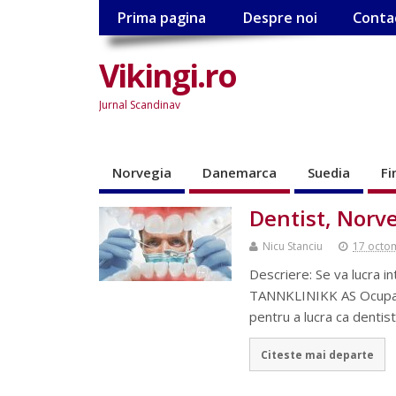
Prima pagina
Despre noi
Conta
Vikingi.ro
Jurnal Scandinav
Norvegia
Danemarca
Suedia
Fi
Dentist, Norv
Nicu Stanciu
17 octo
Descriere: Se va lucra i
TANNKLINIKK AS Ocupatie
pentru a lucra ca dentis
Citeste mai departe