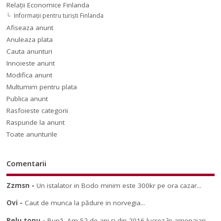
Relaţii Economice Finlanda
Informaţii pentru turişti Finlanda
Afiseaza anunt
Anuleaza plata
Cauta anunturi
Innoieste anunt
Modifica anunt
Multumim pentru plata
Publica anunt
Rasfoieste categorii
Raspunde la anunt
Toate anunturile
Comentarii
Zzmsn
-
Un istalator in Bodo minim este 300kr pe ora cazar...
Ovi
-
Caut de munca la pădure in norvegia...
Relu tonu
-
Bună. Am 52 de ani și din 2016 lucrez în amenajari...