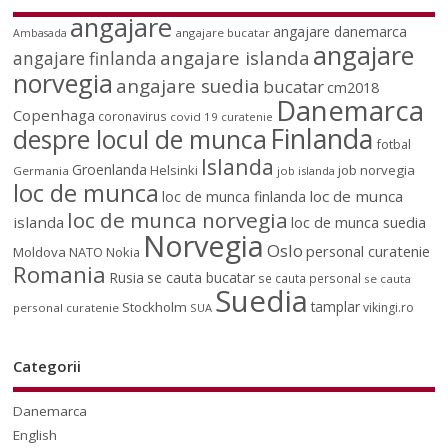
angajare
angajare danemarca
angajare bucatar
Ambasada
angajare
angajare islanda
angajare finlanda
norvegia
angajare suedia
bucatar
cm2018
Danemarca
Copenhaga
coronavirus
covid 19
curatenie
Finlanda
despre locul de munca
fotbal
Islanda
Groenlanda
job norvegia
Helsinki
Germania
job islanda
loc de munca
loc de munca
loc de munca finlanda
loc de munca norvegia
islanda
loc de munca suedia
Norvegia
Oslo
personal curatenie
Moldova
NATO
Nokia
Romania
Rusia
se cauta bucatar
se cauta personal
se cauta
Suedia
tamplar
Stockholm
vikingi.ro
personal curatenie
SUA
Categorii
Danemarca
English