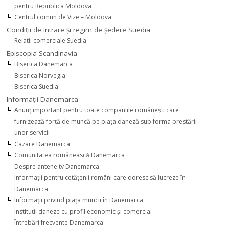
pentru Republica Moldova
Centrul comun de Vize – Moldova
Condiţii de intrare şi regim de şedere Suedia
Relatii comerciale Suedia
Episcopia Scandinavia
Biserica Danemarca
Biserica Norvegia
Biserica Suedia
Informaţii Danemarca
Anunţ important pentru toate companiile româneşti care
furnizează forţă de muncă pe piaţa daneză sub forma prestării
unor servicii
Cazare Danemarca
Comunitatea românească Danemarca
Despre antene tv Danemarca
Informaţii pentru cetăţenii români care doresc să lucreze în
Danemarca
Informaţii privind piaţa muncii în Danemarca
Instituţii daneze cu profil economic şi comercial
Întrebări frecvente Danemarca