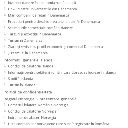
Investiţii daneze în economia românească
Link-uri catre universitatiile din Danemarca
Mari companii de retail în Danemarca
Proceduri pentru deschiderea unei afaceri în Danemarca
Schimburile comerciale româno-daneze
Târguri şi expoziţii în Danemarca
Turism în Danemarca
Ziare şi reviste cu profil economic şi comercial Danemarca
„Erasmus” în Danemarca
Informaţii generale Islanda
Condiţii de călătorie Islanda
Informaţii pentru cetăţenii români care doresc sa lucreze în Islanda
Studii în Islanda
Turism în Islanda
Politică de confidențialitate
Regatul Norvegiei – prezentare generală
Comerţul bilateral România-Norvegia
Condiții de călătorie Norvegia
Indrumar de afaceri Norvegia
Lista companiilor norvegiene care sunt înregistrate în România