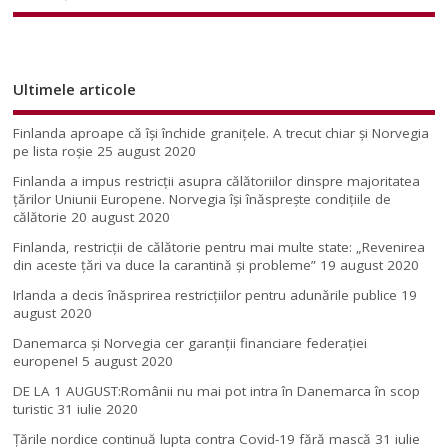
Ultimele articole
Finlanda aproape că își închide granițele. A trecut chiar și Norvegia
pe lista roșie
25 august 2020
Finlanda a impus restricţii asupra călătoriilor dinspre majoritatea
ţărilor Uniunii Europene. Norvegia își înăsprește condițiile de
călătorie
20 august 2020
Finlanda, restricţii de călătorie pentru mai multe state: „Revenirea
din aceste ţări va duce la carantină şi probleme”
19 august 2020
Irlanda a decis înăsprirea restricțiilor pentru adunările publice
19
august 2020
Danemarca și Norvegia cer garanții financiare federației
europene!
5 august 2020
DE LA 1 AUGUST:Românii nu mai pot intra în Danemarca în scop
turistic
31 iulie 2020
Țările nordice continuă lupta contra Covid-19 fără mască
31 iulie