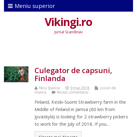
Meniu superior
Vikingi.ro
Jurnal Scandinav
Culegator de capsuni,
Finlanda
Nicu Stanciu
9 mai 2018
Locuri de
munca
Niciun comentariu
Finland, Keski-Suomi Strawberry farm in the
Middle of Finland in Jämsä (60 km from
Jyväskylä) is looking for 2 strawberry pickers
to work for the July of 2018. If you…
Citeste mai departe