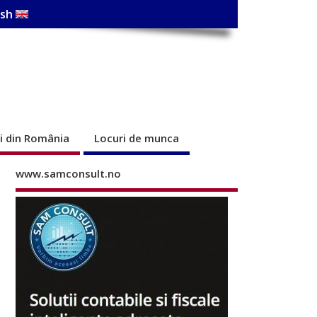
ish
ri din România
Locuri de munca
www.samconsult.no