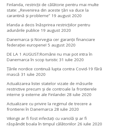
Finlanda, restricţii de călătorie pentru mai multe
state: „Revenirea din aceste ţări va duce la
carantină şi probleme”
19 august 2020
Irlanda a decis înăsprirea restricțiilor pentru
adunările publice
19 august 2020
Danemarca și Norvegia cer garanții financiare
federației europene!
5 august 2020
DE LA 1 AUGUST:Românii nu mai pot intra în
Danemarca în scop turistic
31 iulie 2020
Țările nordice continuă lupta contra Covid-19 fără
mască
31 iulie 2020
Actualizarea listei statelor vizate de măsurile
restrictive precum și de controale la frontierele
interne și externe ale Finlandei
28 iulie 2020
Actualizare cu privire la regimul de trecere a
frontierei în Danemarca
28 iulie 2020
Vikingii ar fi fost infectaţi cu variolă şi ar fi
răspândit boala în timpul călătoriilor
26 iulie 2020