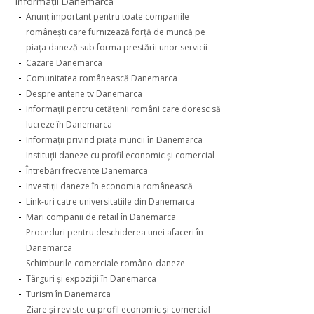
Informaţii Danemarca
Anunţ important pentru toate companiile
româneşti care furnizează forţă de muncă pe
piaţa daneză sub forma prestării unor servicii
Cazare Danemarca
Comunitatea românească Danemarca
Despre antene tv Danemarca
Informaţii pentru cetăţenii români care doresc să
lucreze în Danemarca
Informaţii privind piaţa muncii în Danemarca
Instituţii daneze cu profil economic şi comercial
Întrebări frecvente Danemarca
Investiţii daneze în economia românească
Link-uri catre universitatiile din Danemarca
Mari companii de retail în Danemarca
Proceduri pentru deschiderea unei afaceri în
Danemarca
Schimburile comerciale româno-daneze
Târguri şi expoziţii în Danemarca
Turism în Danemarca
Ziare şi reviste cu profil economic şi comercial