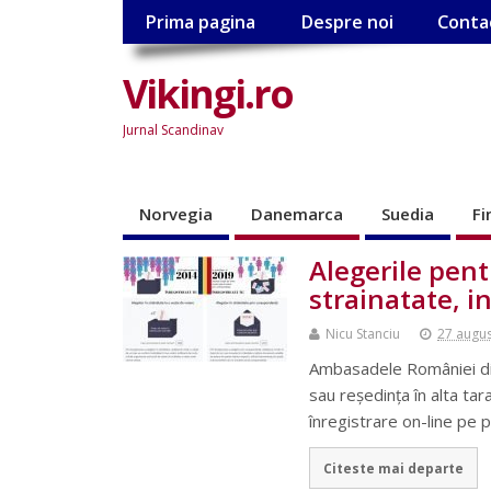
Prima pagina
Despre noi
Conta
Vikingi.ro
Jurnal Scandinav
Norvegia
Danemarca
Suedia
Fi
Alegerile pen
strainatate, i
Nicu Stanciu
27 augu
Ambasadele României din 
sau reședința în alta t
înregistrare on-line pe 
Citeste mai departe