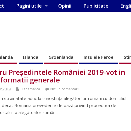
ct
Pagini utile
Opinii
Publicitate
Engl
nlanda
Islanda
Groenlanda
Insulele Feroe
Sti
tru Președintele României 2019-vot in
nformatii generale
st 2019
Danemarca
Niciun comentariu
strainatate aduc la cunoștința alegătorilor români cu domiciliul
ara decat Romania prevederile de bază privind procedura de
portalul a alegătorilor români…