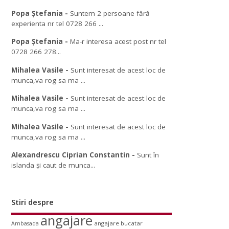
Popa Ștefania
-
Suntem 2 persoane fără
experienta nr tel 0728 266 ...
Popa Ștefania
-
Ma-r interesa acest post nr tel
0728 266 278...
Mihalea Vasile
-
Sunt interesat de acest loc de
munca,va rog sa ma ...
Mihalea Vasile
-
Sunt interesat de acest loc de
munca,va rog sa ma ...
Mihalea Vasile
-
Sunt interesat de acest loc de
munca,va rog sa ma ...
Alexandrescu Ciprian Constantin
-
Sunt în
islanda și caut de munca...
Stiri despre
angajare
angajare bucatar
Ambasada