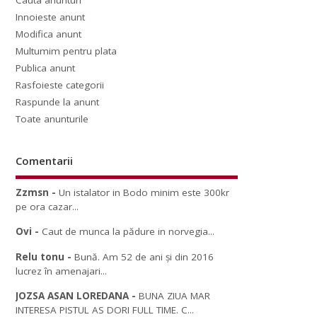
Cauta anunturi
Innoieste anunt
Modifica anunt
Multumim pentru plata
Publica anunt
Rasfoieste categorii
Raspunde la anunt
Toate anunturile
Comentarii
Zzmsn
-
Un istalator in Bodo minim este 300kr
pe ora cazar...
Ovi
-
Caut de munca la pădure in norvegia...
Relu tonu
-
Bună. Am 52 de ani și din 2016
lucrez în amenajari...
JOZSA ASAN LOREDANA
-
BUNA ZIUA MAR
INTERESA PISTUL AS DORI FULL TIME. C...