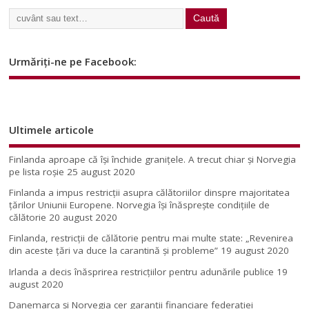
Urmăriți-ne pe Facebook:
Ultimele articole
Finlanda aproape că își închide granițele. A trecut chiar și Norvegia
pe lista roșie
25 august 2020
Finlanda a impus restricţii asupra călătoriilor dinspre majoritatea
ţărilor Uniunii Europene. Norvegia își înăsprește condițiile de
călătorie
20 august 2020
Finlanda, restricţii de călătorie pentru mai multe state: „Revenirea
din aceste ţări va duce la carantină şi probleme”
19 august 2020
Irlanda a decis înăsprirea restricțiilor pentru adunările publice
19
august 2020
Danemarca și Norvegia cer garanții financiare federației