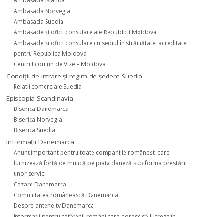
Ambasada Islanda
Ambasada Norvegia
Ambasada Suedia
Ambasade şi oficii consulare ale Republicii Moldova
Ambasade şi oficii consulare cu sediul în străinătate, acreditate
pentru Republica Moldova
Centrul comun de Vize – Moldova
Condiţii de intrare şi regim de şedere Suedia
Relatii comerciale Suedia
Episcopia Scandinavia
Biserica Danemarca
Biserica Norvegia
Biserica Suedia
Informaţii Danemarca
Anunţ important pentru toate companiile româneşti care
furnizează forţă de muncă pe piaţa daneză sub forma prestării
unor servicii
Cazare Danemarca
Comunitatea românească Danemarca
Despre antene tv Danemarca
Informaţii pentru cetăţenii români care doresc să lucreze în