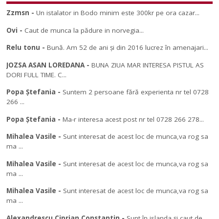
Zzmsn
-
Un istalator in Bodo minim este 300kr pe ora cazar...
Ovi
-
Caut de munca la pădure in norvegia...
Relu tonu
-
Bună. Am 52 de ani și din 2016 lucrez în amenajari...
JOZSA ASAN LOREDANA
-
BUNA ZIUA MAR INTERESA PISTUL AS
DORI FULL TIME. C...
Popa Ștefania
-
Suntem 2 persoane fără experienta nr tel 0728
266 ...
Popa Ștefania
-
Ma-r interesa acest post nr tel 0728 266 278...
Mihalea Vasile
-
Sunt interesat de acest loc de munca,va rog sa
ma ...
Mihalea Vasile
-
Sunt interesat de acest loc de munca,va rog sa
ma ...
Mihalea Vasile
-
Sunt interesat de acest loc de munca,va rog sa
ma ...
Alexandrescu Ciprian Constantin
-
Sunt în islanda și caut de