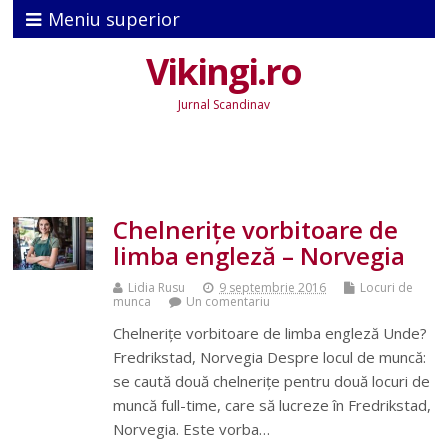
Meniu superior
Vikingi.ro
Jurnal Scandinav
Chelnerițe vorbitoare de
limba engleză – Norvegia
Lidia Rusu
9 septembrie 2016
Locuri de
munca
Un comentariu
Chelnerițe vorbitoare de limba engleză Unde?
Fredrikstad, Norvegia Despre locul de muncă:
se caută două chelnerițe pentru două locuri de
muncă full-time, care să lucreze în Fredrikstad,
Norvegia. Este vorba…