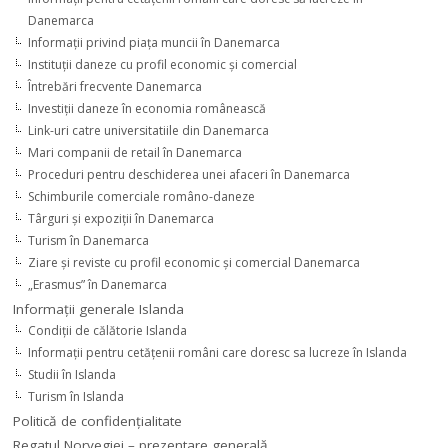
Danemarca
Informaţii privind piaţa muncii în Danemarca
Instituţii daneze cu profil economic şi comercial
Întrebări frecvente Danemarca
Investiţii daneze în economia românească
Link-uri catre universitatiile din Danemarca
Mari companii de retail în Danemarca
Proceduri pentru deschiderea unei afaceri în Danemarca
Schimburile comerciale româno-daneze
Târguri şi expoziţii în Danemarca
Turism în Danemarca
Ziare şi reviste cu profil economic şi comercial Danemarca
„Erasmus” în Danemarca
Informaţii generale Islanda
Condiţii de călătorie Islanda
Informaţii pentru cetăţenii români care doresc sa lucreze în Islanda
Studii în Islanda
Turism în Islanda
Politică de confidențialitate
Regatul Norvegiei – prezentare generală