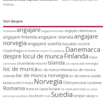
munca...
Stiri despre
angajare
angajare danemarca
angajare bucatar
Ambasada
angajare
angajare islanda
angajare finlanda
norvegia
angajare suedia
bucatar
cm2018
Danemarca
Copenhaga
coronavirus
covid 19
curatenie
Finlanda
despre locul de munca
fotbal
Islanda
Groenlanda
job norvegia
Helsinki
Germania
job islanda
loc de munca
loc de munca
loc de munca finlanda
loc de munca norvegia
islanda
loc de munca suedia
Norvegia
Oslo
personal curatenie
Moldova
NATO
Nokia
Romania
Rusia
se cauta bucatar
se cauta personal
se cauta
Suedia
tamplar
Stockholm
vikingi.ro
personal curatenie
SUA