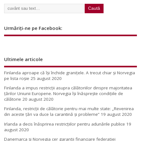
Urmăriți-ne pe Facebook:
Ultimele articole
Finlanda aproape că își închide granițele. A trecut chiar și Norvegia
pe lista roșie
25 august 2020
Finlanda a impus restricţii asupra călătoriilor dinspre majoritatea
ţărilor Uniunii Europene. Norvegia își înăsprește condițiile de
călătorie
20 august 2020
Finlanda, restricţii de călătorie pentru mai multe state: „Revenirea
din aceste ţări va duce la carantină şi probleme”
19 august 2020
Irlanda a decis înăsprirea restricțiilor pentru adunările publice
19
august 2020
Danemarca și Norvegia cer garanții financiare federației