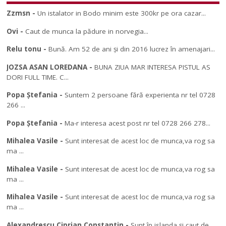
Zzmsn
-
Un istalator in Bodo minim este 300kr pe ora cazar...
Ovi
-
Caut de munca la pădure in norvegia...
Relu tonu
-
Bună. Am 52 de ani și din 2016 lucrez în amenajari...
JOZSA ASAN LOREDANA
-
BUNA ZIUA MAR INTERESA PISTUL AS
DORI FULL TIME. C...
Popa Ștefania
-
Suntem 2 persoane fără experienta nr tel 0728
266 ...
Popa Ștefania
-
Ma-r interesa acest post nr tel 0728 266 278...
Mihalea Vasile
-
Sunt interesat de acest loc de munca,va rog sa
ma ...
Mihalea Vasile
-
Sunt interesat de acest loc de munca,va rog sa
ma ...
Mihalea Vasile
-
Sunt interesat de acest loc de munca,va rog sa
ma ...
Alexandrescu Ciprian Constantin
-
Sunt în islanda și caut de