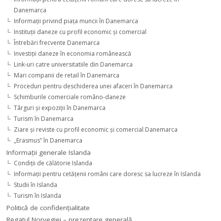
Danemarca
Informaţii privind piaţa muncii în Danemarca
Instituţii daneze cu profil economic şi comercial
Întrebări frecvente Danemarca
Investiţii daneze în economia românească
Link-uri catre universitatiile din Danemarca
Mari companii de retail în Danemarca
Proceduri pentru deschiderea unei afaceri în Danemarca
Schimburile comerciale româno-daneze
Târguri şi expoziţii în Danemarca
Turism în Danemarca
Ziare şi reviste cu profil economic şi comercial Danemarca
„Erasmus” în Danemarca
Informaţii generale Islanda
Condiţii de călătorie Islanda
Informaţii pentru cetăţenii români care doresc sa lucreze în Islanda
Studii în Islanda
Turism în Islanda
Politică de confidențialitate
Regatul Norvegiei – prezentare generală