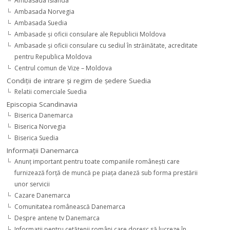
Ambasada Islanda
Ambasada Norvegia
Ambasada Suedia
Ambasade şi oficii consulare ale Republicii Moldova
Ambasade şi oficii consulare cu sediul în străinătate, acreditate
pentru Republica Moldova
Centrul comun de Vize – Moldova
Condiţii de intrare şi regim de şedere Suedia
Relatii comerciale Suedia
Episcopia Scandinavia
Biserica Danemarca
Biserica Norvegia
Biserica Suedia
Informaţii Danemarca
Anunţ important pentru toate companiile româneşti care
furnizează forţă de muncă pe piaţa daneză sub forma prestării
unor servicii
Cazare Danemarca
Comunitatea românească Danemarca
Despre antene tv Danemarca
Informaţii pentru cetăţenii români care doresc să lucreze în