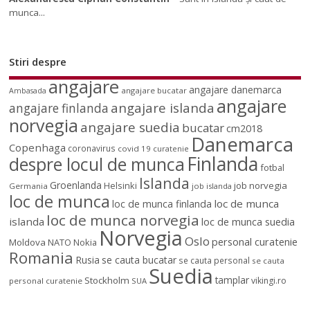
munca...
Stiri despre
angajare
angajare danemarca
angajare bucatar
Ambasada
angajare
angajare islanda
angajare finlanda
norvegia
angajare suedia
bucatar
cm2018
Danemarca
Copenhaga
coronavirus
covid 19
curatenie
Finlanda
despre locul de munca
fotbal
Islanda
Groenlanda
job norvegia
Helsinki
Germania
job islanda
loc de munca
loc de munca
loc de munca finlanda
loc de munca norvegia
islanda
loc de munca suedia
Norvegia
Oslo
personal curatenie
Moldova
NATO
Nokia
Romania
Rusia
se cauta bucatar
se cauta personal
se cauta
Suedia
tamplar
Stockholm
vikingi.ro
personal curatenie
SUA