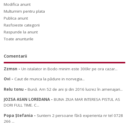
Modifica anunt
Multumim pentru plata
Publica anunt
Rasfoieste categorii
Raspunde la anunt
Toate anunturile
Comentarii
Zzmsn
-
Un istalator in Bodo minim este 300kr pe ora cazar...
Ovi
-
Caut de munca la pădure in norvegia...
Relu tonu
-
Bună. Am 52 de ani și din 2016 lucrez în amenajari...
JOZSA ASAN LOREDANA
-
BUNA ZIUA MAR INTERESA PISTUL AS
DORI FULL TIME. C...
Popa Ștefania
-
Suntem 2 persoane fără experienta nr tel 0728
266 ...