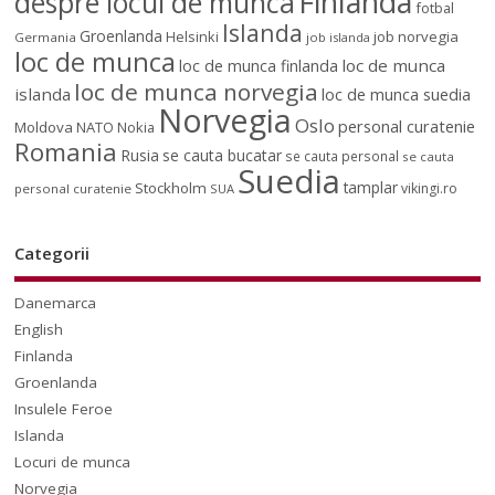
Finlanda
despre locul de munca
fotbal
Islanda
Groenlanda
job norvegia
Helsinki
Germania
job islanda
loc de munca
loc de munca
loc de munca finlanda
loc de munca norvegia
islanda
loc de munca suedia
Norvegia
Oslo
personal curatenie
Moldova
NATO
Nokia
Romania
Rusia
se cauta bucatar
se cauta personal
se cauta
Suedia
tamplar
Stockholm
vikingi.ro
personal curatenie
SUA
Categorii
Danemarca
English
Finlanda
Groenlanda
Insulele Feroe
Islanda
Locuri de munca
Norvegia