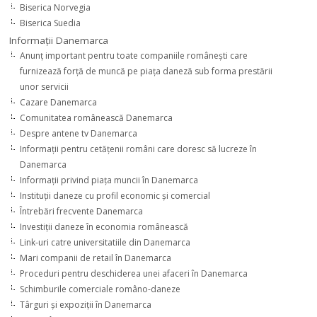
Biserica Norvegia
Biserica Suedia
Informaţii Danemarca
Anunţ important pentru toate companiile româneşti care
furnizează forţă de muncă pe piaţa daneză sub forma prestării
unor servicii
Cazare Danemarca
Comunitatea românească Danemarca
Despre antene tv Danemarca
Informaţii pentru cetăţenii români care doresc să lucreze în
Danemarca
Informaţii privind piaţa muncii în Danemarca
Instituţii daneze cu profil economic şi comercial
Întrebări frecvente Danemarca
Investiţii daneze în economia românească
Link-uri catre universitatiile din Danemarca
Mari companii de retail în Danemarca
Proceduri pentru deschiderea unei afaceri în Danemarca
Schimburile comerciale româno-daneze
Târguri şi expoziţii în Danemarca