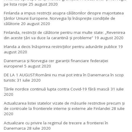
pe lista roșie
25 august 2020
Finlanda a impus restricţii asupra călătoriilor dinspre majoritatea
ţărilor Uniunii Europene. Norvegia își înăsprește condițiile de
călătorie
20 august 2020
Finlanda, restricţii de călătorie pentru mai multe state: „Revenirea
din aceste ţări va duce la carantină şi probleme”
19 august 2020
Irlanda a decis înăsprirea restricțiilor pentru adunările publice
19
august 2020
Danemarca și Norvegia cer garanții financiare federației
europene!
5 august 2020
DE LA 1 AUGUST:Românii nu mai pot intra în Danemarca în scop
turistic
31 iulie 2020
Țările nordice continuă lupta contra Covid-19 fără mască
31 iulie
2020
Actualizarea listei statelor vizate de măsurile restrictive precum și
de controale la frontierele interne și externe ale Finlandei
28 iulie
2020
Actualizare cu privire la regimul de trecere a frontierei în
Danemarca
28 iulie 2020