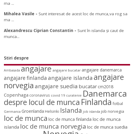
ma ...
Mihalea Vasile
-
Sunt interesat de acest loc de munca,va rog sa
ma ...
Alexandrescu Ciprian Constantin
-
Sunt în islanda și caut de
munca...
Stiri despre
angajare
angajare danemarca
angajare bucatar
Ambasada
angajare
angajare islanda
angajare finlanda
norvegia
angajare suedia
bucatar
cm2018
Danemarca
Copenhaga
coronavirus
covid 19
curatenie
Finlanda
despre locul de munca
fotbal
Islanda
Groenlanda
job norvegia
Helsinki
Germania
job islanda
loc de munca
loc de munca
loc de munca finlanda
loc de munca norvegia
islanda
loc de munca suedia
Norvegia