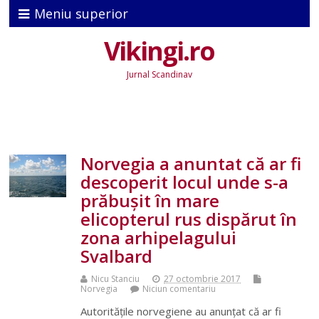
Meniu superior
Vikingi.ro
Jurnal Scandinav
Norvegia a anuntat că ar fi
descoperit locul unde s-a
prăbuşit în mare
elicopterul rus dispărut în
zona arhipelagului
Svalbard
Nicu Stanciu
27 octombrie 2017
Norvegia
Niciun comentariu
Autorităţile norvegiene au anunţat că ar fi