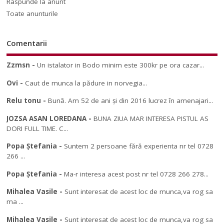
Raspunde la anunt
Toate anunturile
Comentarii
Zzmsn
-
Un istalator in Bodo minim este 300kr pe ora cazar...
Ovi
-
Caut de munca la pădure in norvegia...
Relu tonu
-
Bună. Am 52 de ani și din 2016 lucrez în amenajari...
JOZSA ASAN LOREDANA
-
BUNA ZIUA MAR INTERESA PISTUL AS
DORI FULL TIME. C...
Popa Ștefania
-
Suntem 2 persoane fără experienta nr tel 0728
266 ...
Popa Ștefania
-
Ma-r interesa acest post nr tel 0728 266 278...
Mihalea Vasile
-
Sunt interesat de acest loc de munca,va rog sa
ma ...
Mihalea Vasile
-
Sunt interesat de acest loc de munca,va rog sa