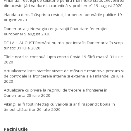
Finlanda, restricţii de călătorie pentru mai multe state: „Revenirea
din aceste ţări va duce la carantină şi probleme”
19 august 2020
Irlanda a decis înăsprirea restricțiilor pentru adunările publice
19
august 2020
Danemarca și Norvegia cer garanții financiare federației
europene!
5 august 2020
DE LA 1 AUGUST:Românii nu mai pot intra în Danemarca în scop
turistic
31 iulie 2020
Țările nordice continuă lupta contra Covid-19 fără mască
31 iulie
2020
Actualizarea listei statelor vizate de măsurile restrictive precum și
de controale la frontierele interne și externe ale Finlandei
28 iulie
2020
Actualizare cu privire la regimul de trecere a frontierei în
Danemarca
28 iulie 2020
Vikingii ar fi fost infectaţi cu variolă şi ar fi răspândit boala în
timpul călătoriilor
26 iulie 2020
Pagini utile