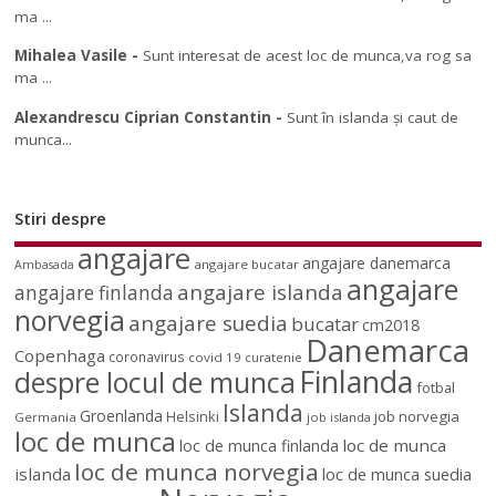
ma ...
Mihalea Vasile
-
Sunt interesat de acest loc de munca,va rog sa
ma ...
Alexandrescu Ciprian Constantin
-
Sunt în islanda și caut de
munca...
Stiri despre
angajare
angajare danemarca
angajare bucatar
Ambasada
angajare
angajare islanda
angajare finlanda
norvegia
angajare suedia
bucatar
cm2018
Danemarca
Copenhaga
coronavirus
covid 19
curatenie
Finlanda
despre locul de munca
fotbal
Islanda
Groenlanda
job norvegia
Helsinki
Germania
job islanda
loc de munca
loc de munca
loc de munca finlanda
loc de munca norvegia
islanda
loc de munca suedia