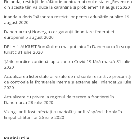
Finlanda, restricţii de călătorie pentru mai multe state: „Revenirea
din aceste ţări va duce la carantină şi probleme”
19 august 2020
Irlanda a decis înăsprirea restricțiilor pentru adunările publice
19
august 2020
Danemarca și Norvegia cer garanții financiare federației
europene!
5 august 2020
DE LA 1 AUGUST:Românii nu mai pot intra în Danemarca în scop
turistic
31 iulie 2020
Țările nordice continuă lupta contra Covid-19 fără mască
31 iulie
2020
Actualizarea listei statelor vizate de măsurile restrictive precum și
de controale la frontierele interne și externe ale Finlandei
28 iulie
2020
Actualizare cu privire la regimul de trecere a frontierei în
Danemarca
28 iulie 2020
Vikingii ar fi fost infectaţi cu variolă şi ar fi răspândit boala în
timpul călătoriilor
26 iulie 2020
Pagini utile