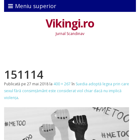
Meniu superior
Vikingi.ro
Jurnal Scandinav
151114
Publicată
pe
27 mai 2018
la
400 × 267
în
Suedia adoptă legea prin care
sexul fără consimțământ este considerat viol chiar dacă nu implică
violența
.