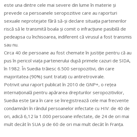
este una dintre cele mai severe din lume în materie şi
prevede ca persoanele seropozitive care au raporturi
sexuale neprotejate fără să-şi declare situaţia partenerilor
riscă să le transmită boala şi comit o infracţiune pasibilă de
pedeapsa cu închisoarea, indiferent că virusul a fost transmis
sau nu.
Circa 40 de persoane au fost chemate în justiţie pentru că au
pus în pericol viaţa partenerului după primele cazuri de SIDA,
în 1982. În Suedia trăiesc 6.500 seropozitivi, din care
majoritatea (90%) sunt trataţi cu antiretrovirale.
Potrivit unui raport publicat în 2010 de GNP+, o reţea
internaţională pentru apărarea drepturilor seropozitivilor,
Suedia este ţara în care se înregistrează cele mai frecvente
condamnări în rândul persoanelor infectate cu HIV: de 40 de
ori, adică 6,12 la 1.000 persoane infectate, de 24 de ori mai
mult decât în SUA şi de 60 de ori mai mult decât în Franţa.