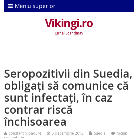
Meniu superior
Vikingi.ro
Jurnal Scandinav
Seropozitivii din Suedia,
obligaţi să comunice că
sunt infectaţi, în caz
contrar riscă
închisoarea
constantin_padure
5 decembrie 2013
Suedia
Niciun
comentariu