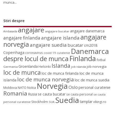
munca...
Stiri despre
angajare
angajare danemarca
angajare bucatar
Ambasada
angajare
angajare islanda
angajare finlanda
norvegia
angajare suedia
bucatar
cm2018
Danemarca
Copenhaga
coronavirus
covid 19
curatenie
Finlanda
despre locul de munca
fotbal
Islanda
Groenlanda
job norvegia
Helsinki
Germania
job islanda
loc de munca
loc de munca
loc de munca finlanda
loc de munca norvegia
islanda
loc de munca suedia
Norvegia
Oslo
personal curatenie
Moldova
NATO
Nokia
Romania
Rusia
se cauta bucatar
se cauta personal
se cauta
Suedia
tamplar
Stockholm
vikingi.ro
personal curatenie
SUA