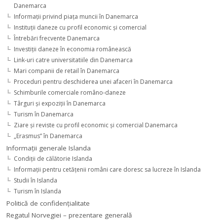
Danemarca
Informaţii privind piaţa muncii în Danemarca
Instituţii daneze cu profil economic şi comercial
Întrebări frecvente Danemarca
Investiţii daneze în economia românească
Link-uri catre universitatiile din Danemarca
Mari companii de retail în Danemarca
Proceduri pentru deschiderea unei afaceri în Danemarca
Schimburile comerciale româno-daneze
Târguri şi expoziţii în Danemarca
Turism în Danemarca
Ziare şi reviste cu profil economic şi comercial Danemarca
„Erasmus” în Danemarca
Informaţii generale Islanda
Condiţii de călătorie Islanda
Informaţii pentru cetăţenii români care doresc sa lucreze în Islanda
Studii în Islanda
Turism în Islanda
Politică de confidențialitate
Regatul Norvegiei – prezentare generală