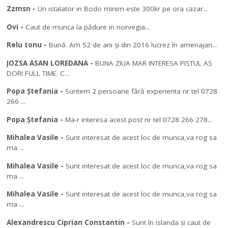
Zzmsn
-
Un istalator in Bodo minim este 300kr pe ora cazar...
Ovi
-
Caut de munca la pădure in norvegia...
Relu tonu
-
Bună. Am 52 de ani și din 2016 lucrez în amenajari...
JOZSA ASAN LOREDANA
-
BUNA ZIUA MAR INTERESA PISTUL AS
DORI FULL TIME. C...
Popa Ștefania
-
Suntem 2 persoane fără experienta nr tel 0728
266 ...
Popa Ștefania
-
Ma-r interesa acest post nr tel 0728 266 278...
Mihalea Vasile
-
Sunt interesat de acest loc de munca,va rog sa
ma ...
Mihalea Vasile
-
Sunt interesat de acest loc de munca,va rog sa
ma ...
Mihalea Vasile
-
Sunt interesat de acest loc de munca,va rog sa
ma ...
Alexandrescu Ciprian Constantin
-
Sunt în islanda și caut de