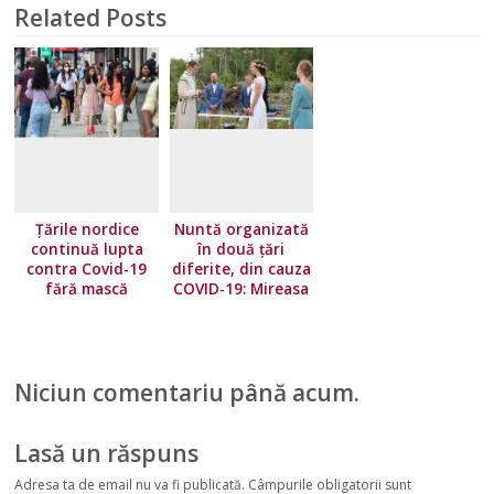
Related Posts
Țările nordice
Nuntă organizată
continuă lupta
în două țări
contra Covid-19
diferite, din cauza
fără mască
COVID-19: Mireasa
a stat în Norvegia,
iar mirele în
Suedia
Niciun comentariu până acum.
Lasă un răspuns
Adresa ta de email nu va fi publicată.
Câmpurile obligatorii sunt