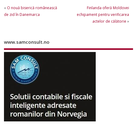
«
O nouă biserică românească
Finlanda oferă Moldovei
de zid în Danemarca
echipament pentru verificarea
actelor de călătorie
»
www.samconsult.no