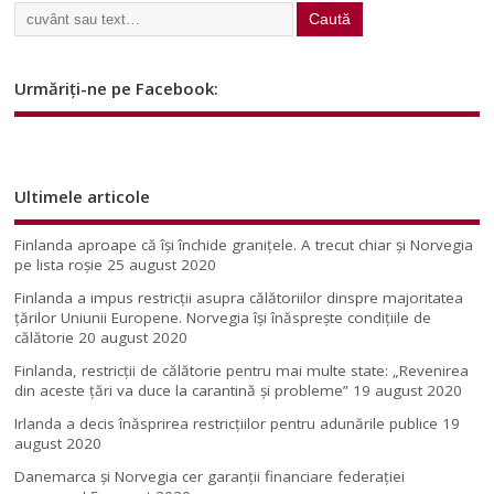
Urmăriți-ne pe Facebook:
Ultimele articole
Finlanda aproape că își închide granițele. A trecut chiar și Norvegia
pe lista roșie
25 august 2020
Finlanda a impus restricţii asupra călătoriilor dinspre majoritatea
ţărilor Uniunii Europene. Norvegia își înăsprește condițiile de
călătorie
20 august 2020
Finlanda, restricţii de călătorie pentru mai multe state: „Revenirea
din aceste ţări va duce la carantină şi probleme”
19 august 2020
Irlanda a decis înăsprirea restricțiilor pentru adunările publice
19
august 2020
Danemarca și Norvegia cer garanții financiare federației