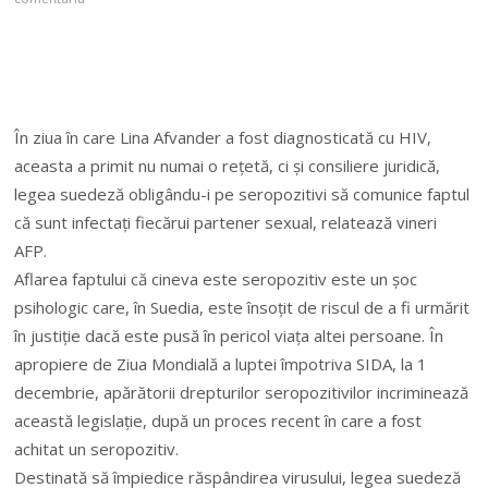
În ziua în care Lina Afvander a fost diagnosticată cu HIV,
aceasta a primit nu numai o reţetă, ci şi consiliere juridică,
legea suedeză obligându-i pe seropozitivi să comunice faptul
că sunt infectaţi fiecărui partener sexual, relatează vineri
AFP.
Aflarea faptului că cineva este seropozitiv este un şoc
psihologic care, în Suedia, este însoţit de riscul de a fi urmărit
în justiţie dacă este pusă în pericol viaţa altei persoane. În
apropiere de Ziua Mondială a luptei împotriva SIDA, la 1
decembrie, apărătorii drepturilor seropozitivilor incriminează
această legislaţie, după un proces recent în care a fost
achitat un seropozitiv.
Destinată să împiedice răspândirea virusului, legea suedeză