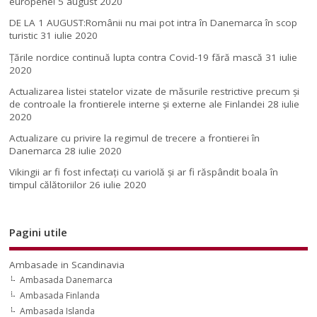
europene!
5 august 2020
DE LA 1 AUGUST:Românii nu mai pot intra în Danemarca în scop
turistic
31 iulie 2020
Țările nordice continuă lupta contra Covid-19 fără mască
31 iulie
2020
Actualizarea listei statelor vizate de măsurile restrictive precum și
de controale la frontierele interne și externe ale Finlandei
28 iulie
2020
Actualizare cu privire la regimul de trecere a frontierei în
Danemarca
28 iulie 2020
Vikingii ar fi fost infectaţi cu variolă şi ar fi răspândit boala în
timpul călătoriilor
26 iulie 2020
Pagini utile
Ambasade in Scandinavia
Ambasada Danemarca
Ambasada Finlanda
Ambasada Islanda