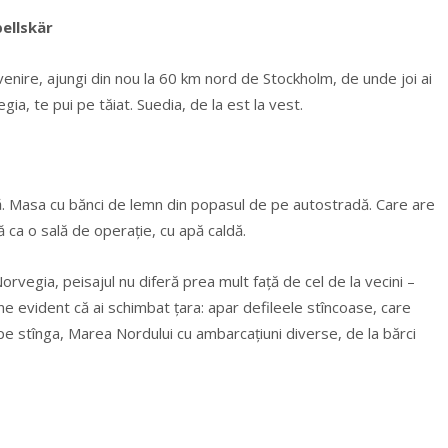
ellskär
 venire, ajungi din nou la 60 km nord de Stockholm, de unde joi ai
gia, te pui pe tăiat. Suedia, de la est la vest.
ă. Masa cu bănci de lemn din popasul de pe autostradă. Care are
ă ca o sală de operație, cu apă caldă.
vegia, peisajul nu diferă prea mult faţă de cel de la vecini –
ne evident că ai schimbat ţara: apar defileele stîncoase, care
, pe stînga, Marea Nordului cu ambarcaţiuni diverse, de la bărci