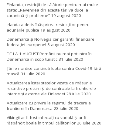
Finlanda, restricţii de călătorie pentru mai multe
state: „Revenirea din aceste ţări va duce la
carantină şi probleme”
19 august 2020
Irlanda a decis înăsprirea restricțiilor pentru
adunările publice
19 august 2020
Danemarca și Norvegia cer garanții financiare
federației europene!
5 august 2020
DE LA 1 AUGUST:Românii nu mai pot intra în
Danemarca în scop turistic
31 iulie 2020
Țările nordice continuă lupta contra Covid-19 fără
mască
31 iulie 2020
Actualizarea listei statelor vizate de măsurile
restrictive precum și de controale la frontierele
interne și externe ale Finlandei
28 iulie 2020
Actualizare cu privire la regimul de trecere a
frontierei în Danemarca
28 iulie 2020
Vikingii ar fi fost infectaţi cu variolă şi ar fi
răspândit boala în timpul călătoriilor
26 iulie 2020