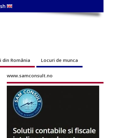
ish
ri din România
Locuri de munca
www.samconsult.no