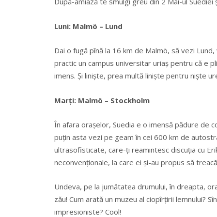
După-amiază te smulgi greu din 2 Mai-ul Suediei ş
Luni: Malmö – Lund
Dai o fugă pînă la 16 km de Malmö, să vezi Lund, 
practic un campus universitar uriaş pentru că e plin
imens. Şi linişte, prea multă linişte pentru niște u
Marţi: Malmö – Stockholm
În afara oraşelor, Suedia e o imensă pădure de con
puțin asta vezi pe geam în cei 600 km de autostr
ultrasofisticate, care-ţi reamintesc discuţia cu E
neconvenţionale, la care ei şi-au propus să treac
Undeva, pe la jumătatea drumului, în dreapta, or
zău! Cum arată un muzeu al ciopîrțirii lemnului? 
impresioniste? Cool!