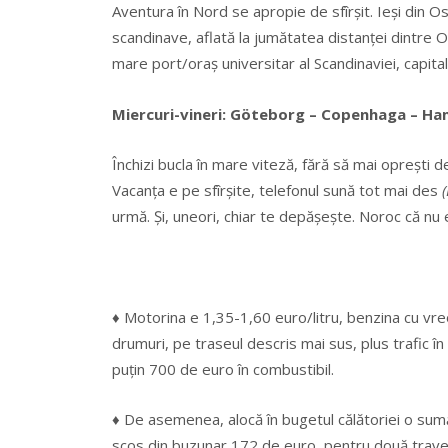
Aventura în Nord se apropie de sfîrşit. Ieşi din Os
scandinave, aflată la jumătatea distanţei dintre 
mare port/oraş universitar al Scandinaviei, capita
Miercuri-vineri: Göteborg – Copenhaga – H
Închizi bucla în mare viteză, fără să mai opreşti
Vacanţa e pe sfîrşite, telefonul sună tot mai des
urmă. Şi, uneori, chiar te depăşeşte. Noroc că nu e
♦ Motorina e 1,35-1,60 euro/litru, benzina cu v
drumuri, pe traseul descris mai sus, plus trafic în
puțin 700 de euro în combustibil.
♦ De asemenea, alocă în bugetul călătoriei o sumă
scos din buzunar 172 de euro, pentru două trav