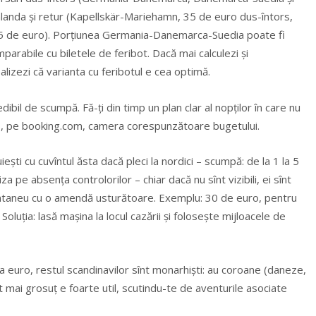
inlanda şi retur (Kapellskär-Mariehamn, 35 de euro dus-întors,
5 de euro). Porțiunea Germania-Danemarca-Suedia poate fi
parabile cu biletele de feribot. Dacă mai calculezi și
alizezi că varianta cu feribotul e cea optimă.
dibil de scumpă. Fă-ți din timp un plan clar al nopților în care nu
ans, pe booking.com, camera corespunzătoare bugetului.
ști cu cuvîntul ăsta dacă pleci la nordici – scumpă: de la 1 la 5
 pe absența controlorilor – chiar dacă nu sînt vizibili, ei sînt
nstantaneu cu o amendă usturătoare. Exemplu: 30 de euro, pentru
luția: lasă mașina la locul cazării și folosește mijloacele de
 la euro, restul scandinavilor sînt monarhişti: au coroane (daneze,
t mai grosuț e foarte util, scutindu-te de aventurile asociate