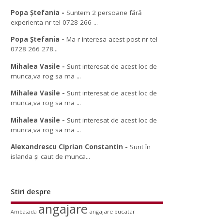
Popa Ștefania
-
Suntem 2 persoane fără
experienta nr tel 0728 266 ...
Popa Ștefania
-
Ma-r interesa acest post nr tel
0728 266 278...
Mihalea Vasile
-
Sunt interesat de acest loc de
munca,va rog sa ma ...
Mihalea Vasile
-
Sunt interesat de acest loc de
munca,va rog sa ma ...
Mihalea Vasile
-
Sunt interesat de acest loc de
munca,va rog sa ma ...
Alexandrescu Ciprian Constantin
-
Sunt în
islanda și caut de munca...
Stiri despre
angajare
angajare bucatar
Ambasada