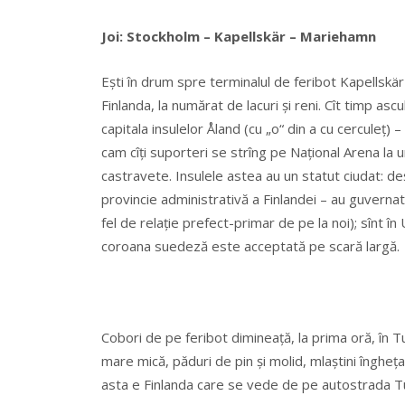
Joi: Stockholm – Kapellskär – Mariehamn
Eşti în drum spre terminalul de feribot Kapellskä
Finlanda, la numărat de lacuri şi reni. Cît timp as
capitala insulelor Åland (cu „o“ din a cu cerculeţ)
cam cîţi suporteri se strîng pe Național Arena la 
castravete. Insulele astea au un statut ciudat: de
provincie administrativă a Finlandei – au guvernat
fel de relație prefect-primar de pe la noi); sînt în
coroana suedeză este acceptată pe scară largă.
Cobori de pe feribot dimineață, la prima oră, în Tu
mare mică, păduri de pin şi molid, mlaştini îngheț
asta e Finlanda care se vede de pe autostrada Tu