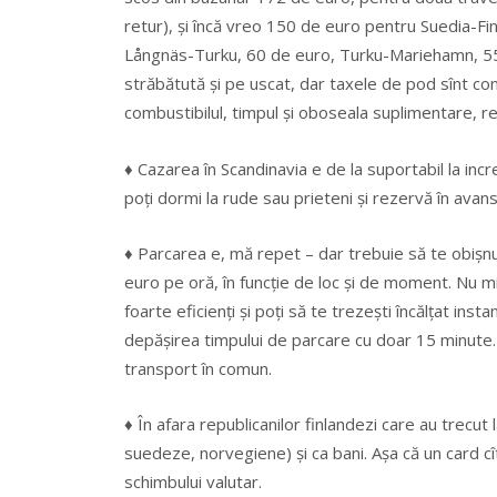
retur), şi încă vreo 150 de euro pentru Suedia-F
Långnäs-Turku, 60 de euro, Turku-Mariehamn, 5
străbătută și pe uscat, dar taxele de pod sînt com
combustibilul, timpul și oboseala suplimentare, re
♦ Cazarea în Scandinavia e de la suportabil la incre
poți dormi la rude sau prieteni și rezervă în av
♦ Parcarea e, mă repet – dar trebuie să te obișnuie
euro pe oră, în funcţie de loc şi de moment. Nu miza
foarte eficienți şi poți să te trezești încălţat i
depăşirea timpului de parcare cu doar 15 minute. So
transport în comun.
♦ În afara republicanilor finlandezi care au trecut
suedeze, norvegiene) şi ca bani. Aşa că un card cî
schimbului valutar.