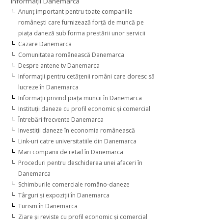
Informaţii Danemarca
Anunţ important pentru toate companiile
româneşti care furnizează forţă de muncă pe
piaţa daneză sub forma prestării unor servicii
Cazare Danemarca
Comunitatea românească Danemarca
Despre antene tv Danemarca
Informaţii pentru cetăţenii români care doresc să
lucreze în Danemarca
Informaţii privind piaţa muncii în Danemarca
Instituţii daneze cu profil economic şi comercial
Întrebări frecvente Danemarca
Investiţii daneze în economia românească
Link-uri catre universitatiile din Danemarca
Mari companii de retail în Danemarca
Proceduri pentru deschiderea unei afaceri în
Danemarca
Schimburile comerciale româno-daneze
Târguri şi expoziţii în Danemarca
Turism în Danemarca
Ziare şi reviste cu profil economic şi comercial