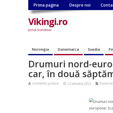
Prima pagina
Despre noi
Conta
Vikingi.ro
Jurnal Scandinav
Norvegia
Danemarca
Suedia
Fi
Drumuri nord-euro
car, în două săptăm
constantin_padure
12 ianuarie 2012
Danemar