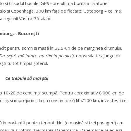
lo şi ţii sudul busolei GPS spre ultima bornă a călătoriei
Oslo şi Copenhaga, 300 km faţă de fiecare: Göteborg – cel mai
la regiunii Västra Götaland.
amburg… București
 decît pentru somn și masă în B&B-uri de pe marginea drumului.
(Da, şefu’, mă întorc, nu rămîn pe-aici!)
, oboseala te ajunge din
şti tu tot timpul şoferul.
Ce trebuie să mai ştii
reo 10-20 de cenți mai scumpă. Pentru aproximativ 8.000 km de
 oraş şi împrejurimi, la un consum de 6 litri/100 km, investești cel
 importantă pentru feribot. Noi (o mașină și trei pasageri) am
ersări dus-întors (Germania-Danemarca, Danemarca-Suedia şi