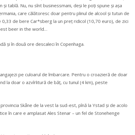
şi tablă. Nu, nu sînt businessmani, deşi le poţi spune şi așa
ermania, care călătoresc doar pentru plinul de alcool şi tutun de
de 0,33 de bere Car*sberg la un preţ ridicol (10,70 euro), de zici
pest beer in the world…
dă şi în două ore descaleci în Copenhaga.
 angajezi pe culoarul de îmbarcare. Pentru o croazieră de doar
 la doar o azvîrlitură de băţ, cu tunul (4 km), peste
 provincia Skåne de la vest la sud-est, pînă la Ystad şi de acolo
tice în care e amplasat Ales Stenar – un fel de Stonehenge