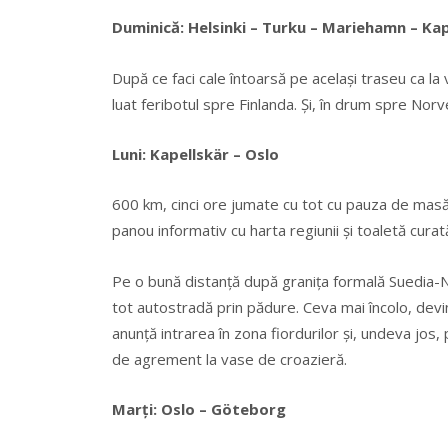
Duminică: Helsinki – Turku – Mariehamn – Kap
După ce faci cale întoarsă pe același traseu ca la
luat feribotul spre Finlanda. Şi, în drum spre Norve
Luni: Kapellskär – Oslo
600 km, cinci ore jumate cu tot cu pauza de mas
panou informativ cu harta regiunii şi toaletă curat
Pe o bună distanţă după graniţa formală Suedia-Nor
tot autostradă prin pădure. Ceva mai încolo, devi
anunţă intrarea în zona fiordurilor şi, undeva jos
de agrement la vase de croazieră.
Marţi: Oslo – Göteborg