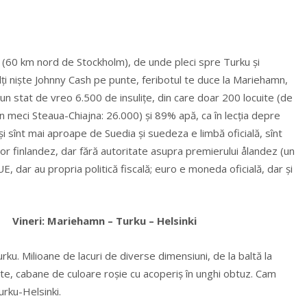
r (60 km nord de Stockholm), de unde pleci spre Turku și
culţi niște Johnny Cash pe punte, feribotul te duce la Mariehamn,
 – un stat de vreo 6.500 de insuliţe, din care doar 200 locuite (de
un meci Steaua-Chiajna: 26.000) şi 89% apă, ca în lecţia depre
şi sînt mai aproape de Suedia şi suedeza e limbă oficială, sînt
or finlandez, dar fără autoritate asupra premierului ålandez (un
 UE, dar au propria politică fiscală; euro e moneda oficială, dar şi
Vineri: Mariehamn – Turku – Helsinki
rku. Milioane de lacuri de diverse dimensiuni, de la baltă la
ate, cabane de culoare roşie cu acoperiş în unghi obtuz. Cam
rku-Helsinki.