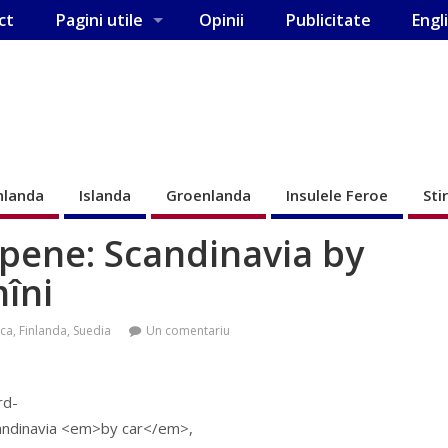
ct
Pagini utile
Opinii
Publicitate
Engl
nlanda
Islanda
Groenlanda
Insulele Feroe
Sti
pene: Scandinavia by
îni
ca
,
Finlanda
,
Suedia
Un comentariu