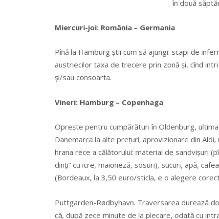
Miercuri-joi: România – Germania
Pînă la Hamburg ştii cum să ajungi: scapi de infern
austriecilor taxa de trecere prin zonă şi, cînd intri 
şi/sau consoarta.
Vineri: Hamburg – Copenhaga
Opreşte pentru cumpărături în Oldenburg, ultima l
Danemarca la alte preţuri; aprovizionare din Aldi
hrana rece a călătorului: material de sandvişuri (p
dinţi“ cu icre, maioneză, sosuri), sucuri, apă, ca
(Bordeaux, la 3,50 euro/sticla, e o alegere corect
Puttgarden-Rødbyhavn. Traversarea durează doar vr
că, după zece minute de la plecare, odată cu intra