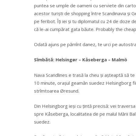
puntea se umple de oameni cu serviete din carton 
acestor turişti de shopping între Scandinavia şi G
pe feribot. Îţi iei şi tu diplomatul cu 24 de doze 
că le-ai cumpărat gata băute. Probably the chea
Odată ajuns pe pămînt danez, te urci pe autostra
Sîmbătă: Helsingør – Kåseberga – Malmö
Nava Scandlines e trasă la cheu şi aşteaptă să te
10 minute, oraşul geamăn suedez Helsingborg fiind
strîmtoarea Øresund.
Din Helsingborg ieși cu ţintă precisă: vei traversa
spre Kåseberga, localitatea de pe malul Mării Bal
suedez.