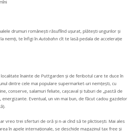
alele drumuri româneşti răsuflînd uşurat, plăteşti ungurilor şi
la nemţi, te înfigi în
Autobahn
cît te lasă pedala de accelerație
ocalitate înainte de Puttgarden şi de feribotul care te duce în
, unul dintre cele mai populare supermarket-uri nemţeşti, cu
îine, conserve, salamuri feliate, cașcaval şi tuburi de „pastă de
fea, energizante. Eventual, un vin mai bun, de făcut cadou gazdelor
ă).
eo trei sferturi de oră şi n-ai cînd să te plictiseşti. Mai ales
rea în apele internaţionale, se deschide magazinul tax free şi