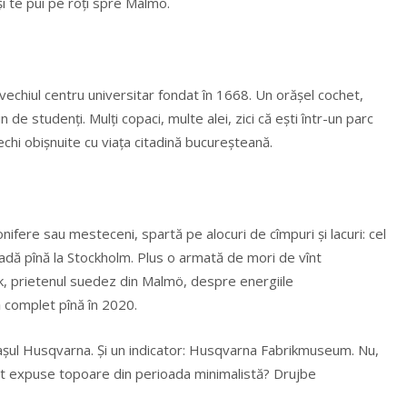
i te pui pe roţi spre Malmö.
vechiul centru universitar fondat în 1668. Un orăşel cochet,
 de studenţi. Mulți copaci, multe alei, zici că eşti într-un parc
rechi obișnuite cu viața citadină bucureșteană.
ifere sau mesteceni, spartă pe alocuri de cîmpuri şi lacuri: cel
adă pînă la Stockholm. Plus o armată de mori de vînt
rik, prietenul suedez din Malmö, despre energiile
ă complet pînă în 2020.
aşul Husqvarna. Şi un indicator: Husqvarna Fabrikmuseum. Nu,
Sînt expuse topoare din perioada minimalistă? Drujbe