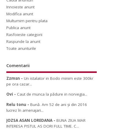
Cauta anunturi
Innoieste anunt
Modifica anunt
Multumim pentru plata
Publica anunt
Rasfoieste categorii
Raspunde la anunt
Toate anunturile
Comentarii
Zzmsn
-
Un istalator in Bodo minim este 300kr
pe ora cazar...
Ovi
-
Caut de munca la pădure in norvegia...
Relu tonu
-
Bună. Am 52 de ani și din 2016
lucrez în amenajari...
JOZSA ASAN LOREDANA
-
BUNA ZIUA MAR
INTERESA PISTUL AS DORI FULL TIME. C...