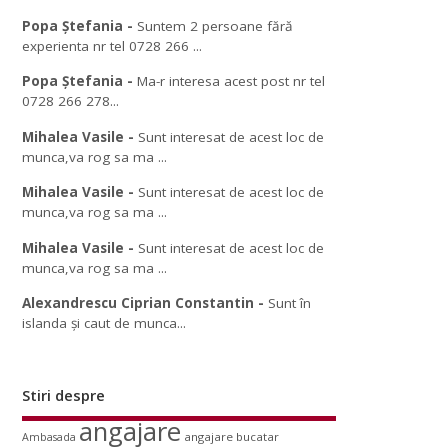
Popa Ștefania
-
Suntem 2 persoane fără
experienta nr tel 0728 266 ...
Popa Ștefania
-
Ma-r interesa acest post nr tel
0728 266 278...
Mihalea Vasile
-
Sunt interesat de acest loc de
munca,va rog sa ma ...
Mihalea Vasile
-
Sunt interesat de acest loc de
munca,va rog sa ma ...
Mihalea Vasile
-
Sunt interesat de acest loc de
munca,va rog sa ma ...
Alexandrescu Ciprian Constantin
-
Sunt în
islanda și caut de munca...
Stiri despre
angajare
angajare bucatar
Ambasada