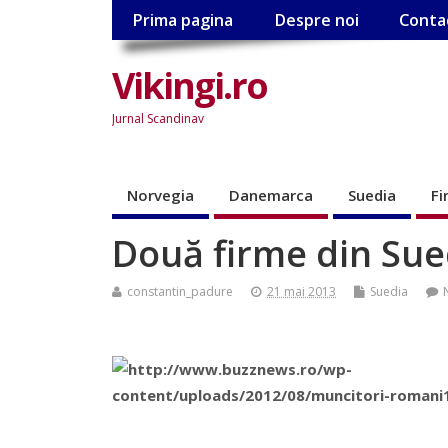
Prima pagina
Despre noi
Conta
Vikingi.ro
Jurnal Scandinav
Norvegia
Danemarca
Suedia
Fi
Două firme din Sue
constantin_padure
21 mai 2013
Suedia