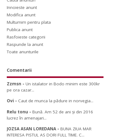
Cauta anunturi
Innoieste anunt
Modifica anunt
Multumim pentru plata
Publica anunt
Rasfoieste categorii
Raspunde la anunt
Toate anunturile
Comentarii
Zzmsn
-
Un istalator in Bodo minim este 300kr
pe ora cazar...
Ovi
-
Caut de munca la pădure in norvegia...
Relu tonu
-
Bună. Am 52 de ani și din 2016
lucrez în amenajari...
JOZSA ASAN LOREDANA
-
BUNA ZIUA MAR
INTERESA PISTUL AS DORI FULL TIME. C...