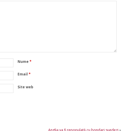
Nume
*
Email
*
Site web
Anglia va fi repopulată cu bondari suedezi
»