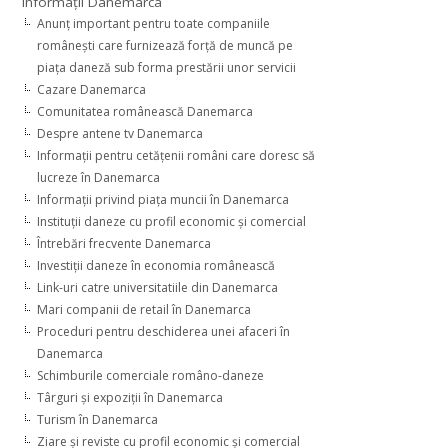
Informaţii Danemarca
Anunţ important pentru toate companiile
româneşti care furnizează forţă de muncă pe
piaţa daneză sub forma prestării unor servicii
Cazare Danemarca
Comunitatea românească Danemarca
Despre antene tv Danemarca
Informaţii pentru cetăţenii români care doresc să
lucreze în Danemarca
Informaţii privind piaţa muncii în Danemarca
Instituţii daneze cu profil economic şi comercial
Întrebări frecvente Danemarca
Investiţii daneze în economia românească
Link-uri catre universitatiile din Danemarca
Mari companii de retail în Danemarca
Proceduri pentru deschiderea unei afaceri în
Danemarca
Schimburile comerciale româno-daneze
Târguri şi expoziţii în Danemarca
Turism în Danemarca
Ziare şi reviste cu profil economic şi comercial