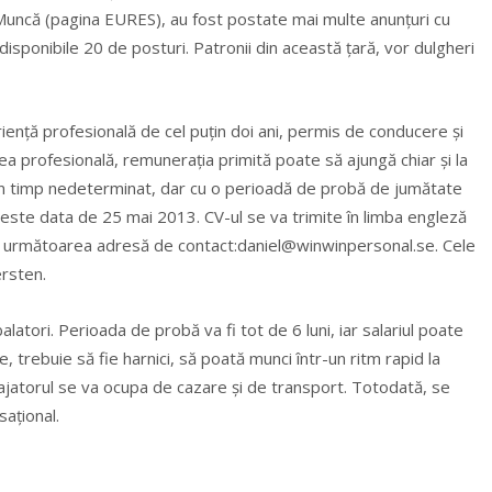
Muncă (pagina EURES), au fost postate mai multe anunţuri cu
isponibile 20 de posturi. Patronii din această ţară, vor dulgheri
enţă profesională de cel puţin doi ani, permis de conducere şi
ea profesională, remuneraţia primită poate să ajungă chiar şi la
n timp nedeterminat, dar cu o perioadă de probă de jumătate
este data de 25 mai 2013. CV-ul se va trimite în limba engleză
 la următoarea adresă de contact:
daniel@winwinpersonal.se
. Cele
ersten.
latori. Perioada de probă va fi tot de 6 luni, iar salariul poate
 trebuie să fie harnici, să poată munci într-un ritm rapid la
ajatorul se va ocupa de cazare şi de transport. Totodată, se
saţional.