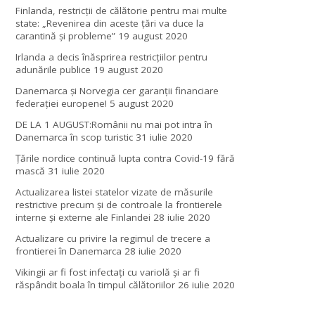
Finlanda, restricţii de călătorie pentru mai multe
state: „Revenirea din aceste ţări va duce la
carantină şi probleme”
19 august 2020
Irlanda a decis înăsprirea restricțiilor pentru
adunările publice
19 august 2020
Danemarca și Norvegia cer garanții financiare
federației europene!
5 august 2020
DE LA 1 AUGUST:Românii nu mai pot intra în
Danemarca în scop turistic
31 iulie 2020
Țările nordice continuă lupta contra Covid-19 fără
mască
31 iulie 2020
Actualizarea listei statelor vizate de măsurile
restrictive precum și de controale la frontierele
interne și externe ale Finlandei
28 iulie 2020
Actualizare cu privire la regimul de trecere a
frontierei în Danemarca
28 iulie 2020
Vikingii ar fi fost infectaţi cu variolă şi ar fi
răspândit boala în timpul călătoriilor
26 iulie 2020