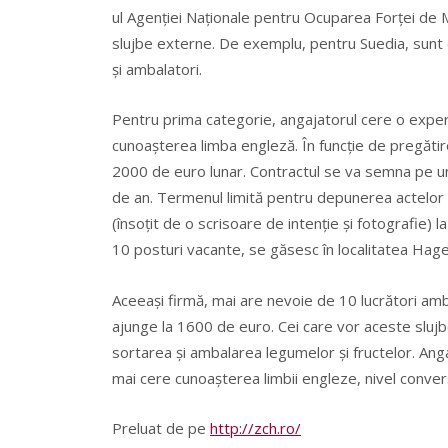
ul Agenţiei Naţionale pentru Ocuparea Forţei de 
slujbe externe. De exemplu, pentru Suedia, sunt d
şi ambalatori.
Pentru prima categorie, angajatorul cere o experi
cunoaşterea limba engleză. În funcţie de pregătir
2000 de euro lunar.
Contractul se va semna pe u
de an. Termenul limită pentru depunerea actelor 
(însoţit de o scrisoare de intenţie şi fotografie)
10 posturi vacante, se găsesc în localitatea Hag
Aceeaşi firmă, mai are nevoie de 10 lucrători amba
ajunge la 1600 de euro. Cei care vor aceste slujbe,
sortarea şi ambalarea legumelor şi fructelor. Ang
mai cere cunoaşterea limbii engleze, nivel conver
Preluat de pe
http://zch.ro/