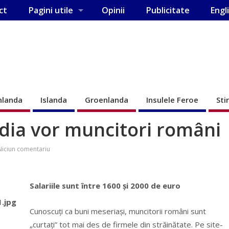
ct
Pagini utile
Opinii
Publicitate
Engl
nlanda
Islanda
Groenlanda
Insulele Feroe
Sti
dia vor muncitori români
Niciun comentariu
Salariile sunt între 1600 şi 2000 de euro
Cunoscuţi ca buni meseriaşi, muncitorii români sunt
„curtaţi” tot mai des de firmele din străinătate. Pe site-