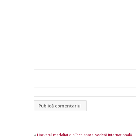
«
Hackerul medaliat din închisoare, vedetă internaţională