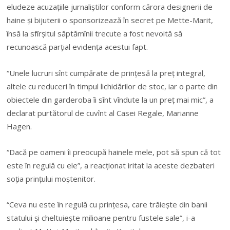
eludeze acuzaţiile jurnaliştilor conform cărora designerii de
haine şi bijuterii o sponsorizează în secret pe Mette-Marit,
însă la sfîrşitul săptămînii trecute a fost nevoită să
recunoască parţial evidenţa acestui fapt.
“Unele lucruri sînt cumpărate de prinţesă la preţ integral,
altele cu reduceri în timpul lichidărilor de stoc, iar o parte din
obiectele din garderoba îi sînt vîndute la un preţ mai mic”, a
declarat purtătorul de cuvînt al Casei Regale, Marianne
Hagen.
“Dacă pe oameni îi preocupă hainele mele, pot să spun că tot
este în regulă cu ele”, a reacţionat iritat la aceste dezbateri
soţia prinţului moştenitor.
“Ceva nu este în regulă cu prinţesa, care trăieşte din banii
statului şi cheltuieşte milioane pentru fustele sale”, i-a