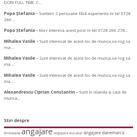
DORI FULL TIME. C...
Popa Ștefania
-
Suntem 2 persoane fără experienta nr tel 0728
266 ...
Popa Ștefania
-
Ma-r interesa acest post nr tel 0728 266 278...
Mihalea Vasile
-
Sunt interesat de acest loc de munca,va rog sa
ma ...
Mihalea Vasile
-
Sunt interesat de acest loc de munca,va rog sa
ma ...
Mihalea Vasile
-
Sunt interesat de acest loc de munca,va rog sa
ma ...
Alexandrescu Ciprian Constantin
-
Sunt în islanda și caut de
munca...
Stiri despre
angajare
angajare danemarca
angajare bucatar
Ambasada