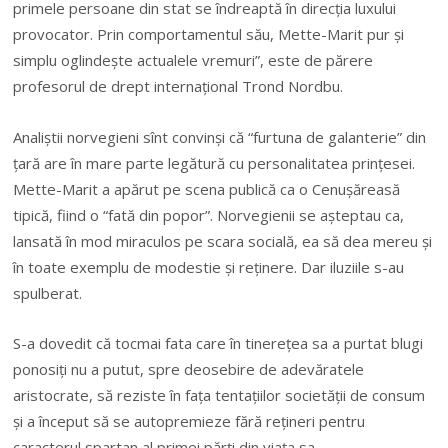
primele persoane din stat se îndreaptă în direcţia luxului
provocator. Prin comportamentul său, Mette-Marit pur şi
simplu oglindeşte actualele vremuri”, este de părere
profesorul de drept internaţional Trond Nordbu.
Analiştii norvegieni sînt convinşi că “furtuna de galanterie” din
ţară are în mare parte legătură cu personalitatea prinţesei.
Mette-Marit a apărut pe scena publică ca o Cenuşăreasă
tipică, fiind o “fată din popor”. Norvegienii se aşteptau ca,
lansată în mod miraculos pe scara socială, ea să dea mereu şi
în toate exemplu de modestie şi reţinere. Dar iluziile s-au
spulberat.
S-a dovedit că tocmai fata care în tinereţea sa a purtat blugi
ponosiţi nu a putut, spre deosebire de adevăratele
aristocrate, să reziste în faţa tentaţiilor societăţii de consum
şi a început să se autopremieze fără reţineri pentru
caracterul spartan al primei părţi din viaţa sa.