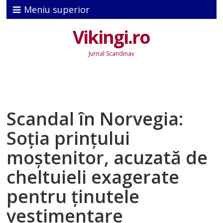
Meniu superior
Vikingi.ro
Jurnal Scandinav
Scandal în Norvegia:
Soţia prinţului
moştenitor, acuzată de
cheltuieli exagerate
pentru ţinutele
vestimentare