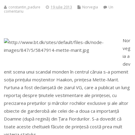
constantin_padure
19 iulie 2013
Norvegia
Un
comentariu
Nor
veg
ia a
dev
enit scena unui scandal monden în centrul căruia s-a pomenit
soţia prinţului moştenitor Haakon, prinţesa Mette-Marit.
Furtuna a fost declanşată de ziarul VG, care a publicat un lung
reportaj despre ţinutele vestimentare ale prinţesei, cu
precizarea preţurilor şi mărcilor rochiilor exclusive şi ale altor
obiecte de garderobă ale celei de-a doua ca importanţă
Doamne (după regină) din Ţara Fiordurilor. S-a dovedit că
toate aceste cheltuieli făcute de prinţesă costă prea mult
visteria statului.