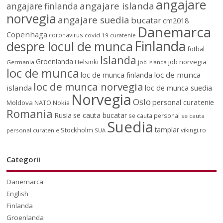
angajare
angajare islanda
angajare finlanda
norvegia
angajare suedia
bucatar
cm2018
Danemarca
Copenhaga
coronavirus
covid 19
curatenie
Finlanda
despre locul de munca
fotbal
Islanda
Groenlanda
job norvegia
Helsinki
Germania
job islanda
loc de munca
loc de munca
loc de munca finlanda
loc de munca norvegia
islanda
loc de munca suedia
Norvegia
Oslo
personal curatenie
Moldova
NATO
Nokia
Romania
Rusia
se cauta bucatar
se cauta personal
se cauta
Suedia
tamplar
Stockholm
vikingi.ro
personal curatenie
SUA
Categorii
Danemarca
English
Finlanda
Groenlanda