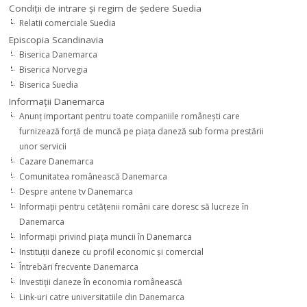
Condiţii de intrare şi regim de şedere Suedia
Relatii comerciale Suedia
Episcopia Scandinavia
Biserica Danemarca
Biserica Norvegia
Biserica Suedia
Informaţii Danemarca
Anunţ important pentru toate companiile româneşti care
furnizează forţă de muncă pe piaţa daneză sub forma prestării
unor servicii
Cazare Danemarca
Comunitatea românească Danemarca
Despre antene tv Danemarca
Informaţii pentru cetăţenii români care doresc să lucreze în
Danemarca
Informaţii privind piaţa muncii în Danemarca
Instituţii daneze cu profil economic şi comercial
Întrebări frecvente Danemarca
Investiţii daneze în economia românească
Link-uri catre universitatiile din Danemarca