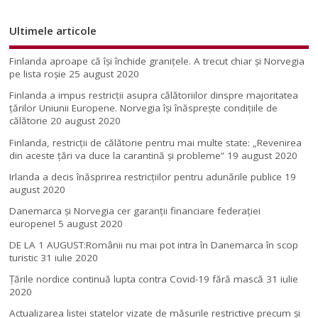
Ultimele articole
Finlanda aproape că își închide granițele. A trecut chiar și Norvegia
pe lista roșie
25 august 2020
Finlanda a impus restricţii asupra călătoriilor dinspre majoritatea
ţărilor Uniunii Europene. Norvegia își înăsprește condițiile de
călătorie
20 august 2020
Finlanda, restricţii de călătorie pentru mai multe state: „Revenirea
din aceste ţări va duce la carantină şi probleme”
19 august 2020
Irlanda a decis înăsprirea restricțiilor pentru adunările publice
19
august 2020
Danemarca și Norvegia cer garanții financiare federației
europene!
5 august 2020
DE LA 1 AUGUST:Românii nu mai pot intra în Danemarca în scop
turistic
31 iulie 2020
Țările nordice continuă lupta contra Covid-19 fără mască
31 iulie
2020
Actualizarea listei statelor vizate de măsurile restrictive precum și