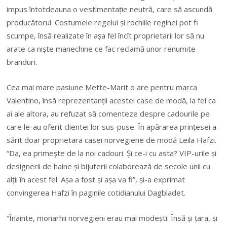
impus întotdeauna o vestimentaţie neutră, care să ascundă
producătorul. Costumele regelui şi rochiile reginei pot fi
scumpe, însă realizate în aşa fel încît proprietarii lor să nu
arate ca nişte manechine ce fac reclamă unor renumite
branduri.
Cea mai mare pasiune Mette-Marit o are pentru marca
Valentino, însă reprezentanţii acestei case de modă, la fel ca
ai ale altora, au refuzat să comenteze despre cadourile pe
care le-au oferit clientei lor sus-puse. În apărarea prinţesei a
sărit doar proprietara casei norvegiene de modă Leila Hafzi.
“Da, ea primeşte de la noi cadouri. Şi ce-i cu asta? VIP-urile şi
designerii de haine şi bijuterii colaborează de secole unii cu
alţii în acest fel. Aşa a fost şi aşa va fi”, şi-a exprimat
convingerea Hafzi în paginile cotidianului Dagbladet.
“Înainte, monarhii norvegieni erau mai modeşti. Însă şi ţara, şi