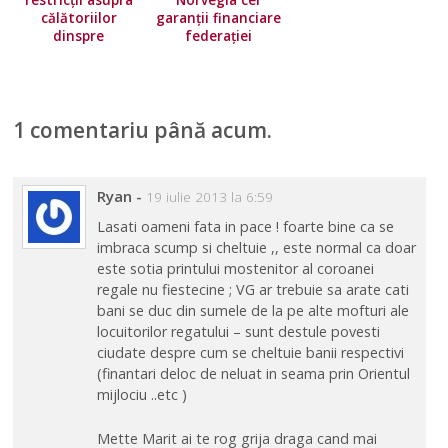
restricţii asupra
Norvegia cer
călătoriilor
garanții financiare
dinspre
federației
majoritatea ţărilor
europene!
Uniunii Europene.
Norvegia își
înăsprește
1 comentariu până acum.
condițiile de
călătorie
Ryan
-
19 iulie 2013 la 6:59
Lasati oameni fata in pace ! foarte bine ca se
imbraca scump si cheltuie ,, este normal ca doar
este sotia printului mostenitor al coroanei
regale nu fiestecine ; VG ar trebuie sa arate cati
bani se duc din sumele de la pe alte mofturi ale
locuitorilor regatului – sunt destule povesti
ciudate despre cum se cheltuie banii respectivi
(finantari deloc de neluat in seama prin Orientul
mijlociu ..etc )
Mette Marit ai te rog grija draga cand mai