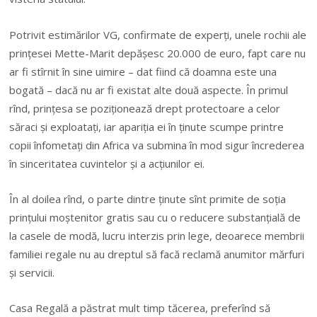
Potrivit estimărilor VG, confirmate de experţi, unele rochii ale
prinţesei Mette-Marit depăşesc 20.000 de euro, fapt care nu
ar fi stîrnit în sine uimire – dat fiind că doamna este una
bogată – dacă nu ar fi existat alte două aspecte. În primul
rînd,
prinţesa se poziţionează drept protectoare a celor
săraci şi exploataţi, iar apariţia ei în ţinute scumpe printre
copii înfometaţi din Africa va submina în mod sigur încrederea
în sinceritatea cuvintelor şi a acţiunilor ei.
În al doilea rînd, o parte dintre ţinute sînt primite de soţia
prinţului moştenitor gratis sau cu o reducere substanţială de
la casele de modă, lucru interzis prin lege, deoarece membrii
familiei regale nu au dreptul să facă reclamă anumitor mărfuri
şi servicii.
Casa Regală a păstrat mult timp tăcerea, preferînd să