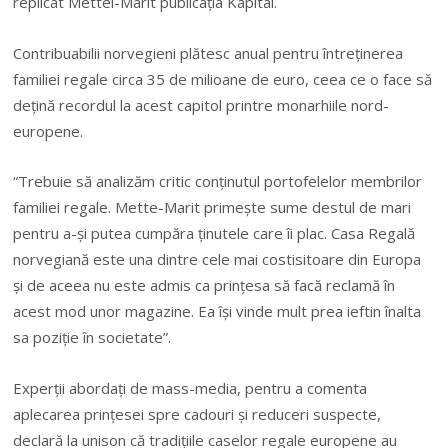
replicat Mettei-Marit publicaţia Kapital.
Contribuabilii norvegieni plătesc anual pentru întreţinerea
familiei regale circa 35 de milioane de euro, ceea ce o face să
deţină recordul la acest capitol printre monarhiile nord-
europene.
“Trebuie să analizăm critic conţinutul portofelelor membrilor
familiei regale. Mette-Marit primeşte sume destul de mari
pentru a-şi putea cumpăra ţinutele care îi plac. Casa Regală
norvegiană este una dintre cele mai costisitoare din Europa
şi de aceea nu este admis ca prinţesa să facă reclamă în
acest mod unor magazine. Ea îşi vinde mult prea ieftin înalta
sa poziţie în societate”.
Experţii abordaţi de mass-media, pentru a comenta
aplecarea prinţesei spre cadouri şi reduceri suspecte,
declară la unison că tradiţiile caselor regale europene au