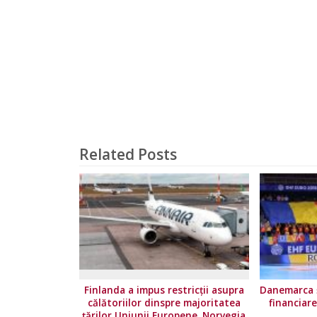
Related Posts
Finlanda a impus restricţii asupra
Danemarca ș
călătoriilor dinspre majoritatea
financiar
ţărilor Uniunii Europene. Norvegia