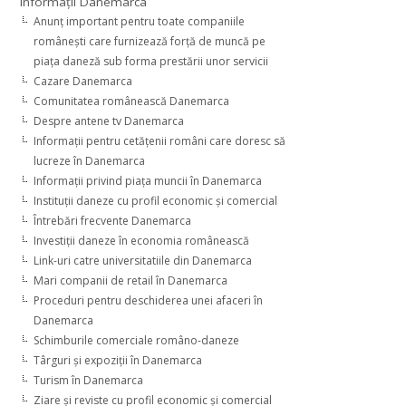
Informaţii Danemarca
Anunţ important pentru toate companiile
româneşti care furnizează forţă de muncă pe
piaţa daneză sub forma prestării unor servicii
Cazare Danemarca
Comunitatea românească Danemarca
Despre antene tv Danemarca
Informaţii pentru cetăţenii români care doresc să
lucreze în Danemarca
Informaţii privind piaţa muncii în Danemarca
Instituţii daneze cu profil economic şi comercial
Întrebări frecvente Danemarca
Investiţii daneze în economia românească
Link-uri catre universitatiile din Danemarca
Mari companii de retail în Danemarca
Proceduri pentru deschiderea unei afaceri în
Danemarca
Schimburile comerciale româno-daneze
Târguri şi expoziţii în Danemarca
Turism în Danemarca
Ziare şi reviste cu profil economic şi comercial