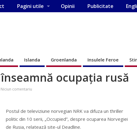
ct
Pagini utile
Opinii
Publicitate
Engl
nlanda
Islanda
Groenlanda
Insulele Feroe
Sti
e înseamnă ocupaţia rusă
Niciun comentariu
Postul de televiziune norvegian NRK va difuza un thriller
politic din 10 serii, „Occupied”, despre ocuparea Norvegiei
de Rusia, relatează site-ul Deadline.