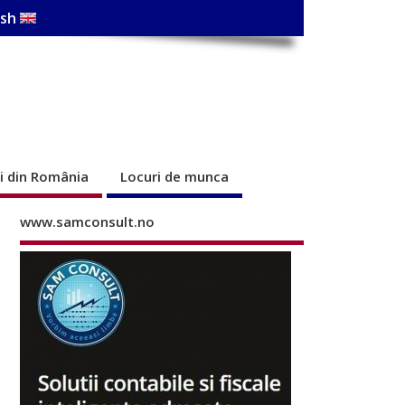
ish
ri din România
Locuri de munca
www.samconsult.no