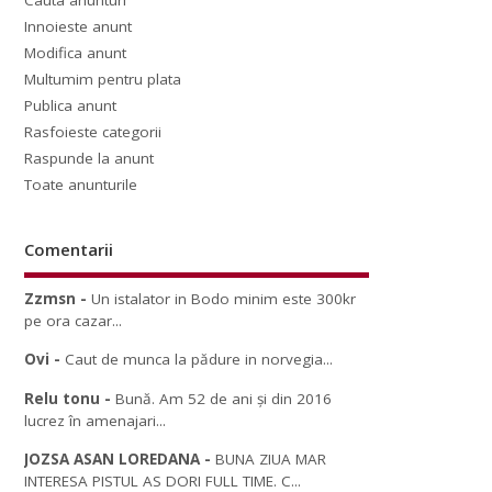
Cauta anunturi
Innoieste anunt
Modifica anunt
Multumim pentru plata
Publica anunt
Rasfoieste categorii
Raspunde la anunt
Toate anunturile
Comentarii
Zzmsn
-
Un istalator in Bodo minim este 300kr
pe ora cazar...
Ovi
-
Caut de munca la pădure in norvegia...
Relu tonu
-
Bună. Am 52 de ani și din 2016
lucrez în amenajari...
JOZSA ASAN LOREDANA
-
BUNA ZIUA MAR
INTERESA PISTUL AS DORI FULL TIME. C...