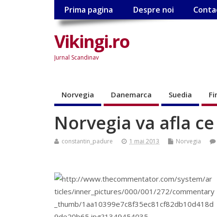
Prima pagina
Despre noi
Conta
Vikingi.ro
Jurnal Scandinav
Norvegia
Danemarca
Suedia
Fi
Norvegia va afla c
constantin_padure
1 mai 2013
Norvegia