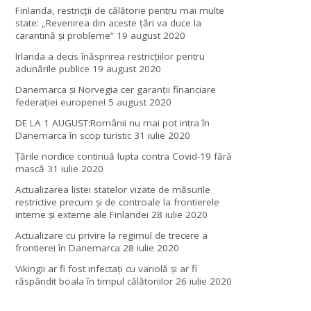
Finlanda, restricţii de călătorie pentru mai multe
state: „Revenirea din aceste ţări va duce la
carantină şi probleme”
19 august 2020
Irlanda a decis înăsprirea restricțiilor pentru
adunările publice
19 august 2020
Danemarca și Norvegia cer garanții financiare
federației europene!
5 august 2020
DE LA 1 AUGUST:Românii nu mai pot intra în
Danemarca în scop turistic
31 iulie 2020
Țările nordice continuă lupta contra Covid-19 fără
mască
31 iulie 2020
Actualizarea listei statelor vizate de măsurile
restrictive precum și de controale la frontierele
interne și externe ale Finlandei
28 iulie 2020
Actualizare cu privire la regimul de trecere a
frontierei în Danemarca
28 iulie 2020
Vikingii ar fi fost infectaţi cu variolă şi ar fi
răspândit boala în timpul călătoriilor
26 iulie 2020