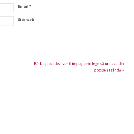
Email
*
Site web
Bărbaţii suedezi vor fi impuşi prin lege să urineze din
poziţie şezândă
»