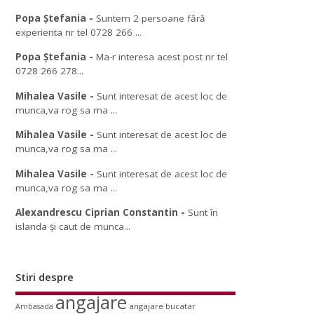
Popa Ștefania
-
Suntem 2 persoane fără
experienta nr tel 0728 266 ...
Popa Ștefania
-
Ma-r interesa acest post nr tel
0728 266 278...
Mihalea Vasile
-
Sunt interesat de acest loc de
munca,va rog sa ma ...
Mihalea Vasile
-
Sunt interesat de acest loc de
munca,va rog sa ma ...
Mihalea Vasile
-
Sunt interesat de acest loc de
munca,va rog sa ma ...
Alexandrescu Ciprian Constantin
-
Sunt în
islanda și caut de munca...
Stiri despre
angajare
angajare bucatar
Ambasada