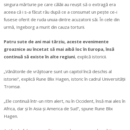
singura mărturie pe care călăii au reuşit să o extragă era
aceea că i s-a făcut rău după ce a consumat un peşte ce-i
fusese oferit de ruda unuia dintre acuzatorii săi. În cele din
urmă, Ingeborg a murit din cauza torturii.
Patru sute de ani mai târziu, aceste evenimente
groaznice au încetat să mai aibă loc în Europa, însă
continuă să existe în alte regiuni
, explică istoricii.
„Vânătorile de vrăjitoare sunt un capitol încă deschis al
istoriei”, explică Rune Blix Hagen, istoric în cadrul Universităţii
Tromsø.
„Ele continuă într-un ritm alert, nu în Occident, însă mai ales în
Africa, dar şi în Asia şi America de Sud”, spune Rune Blix
Hagen.