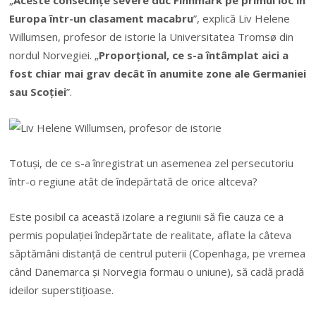
„
Aceste consecinţe severe duc Finnmark pe primul loc în
Europa într-un clasament macabru
”, explică Liv Helene
Willumsen, profesor de istorie la Universitatea Tromsø din
nordul Norvegiei. „
Proporţional, ce s-a întâmplat aici a
fost chiar mai grav decât în anumite zone ale Germaniei
sau Scoţiei
”.
Totuşi, de ce s-a înregistrat un asemenea zel persecutoriu
într-o regiune atât de îndepărtată de orice altceva?
Este posibil ca această izolare a regiunii să fie cauza ce a
permis populaţiei îndepărtate de realitate, aflate la câteva
săptămâni distanţă de centrul puterii (Copenhaga, pe vremea
când Danemarca şi Norvegia formau o uniune), să cadă pradă
ideilor superstiţioase.