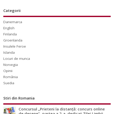
Categorii
Danemarca
English
Finlanda
Groenlanda
Insulele Feroe
Islanda
Locuri de munca
Norvegia
Opinii
România
Suedia
Stiri din Romania
Concursul „Prieteni la distanță: concurs online
de desene”- partea a 2-a, dedicat Zilei Limbii