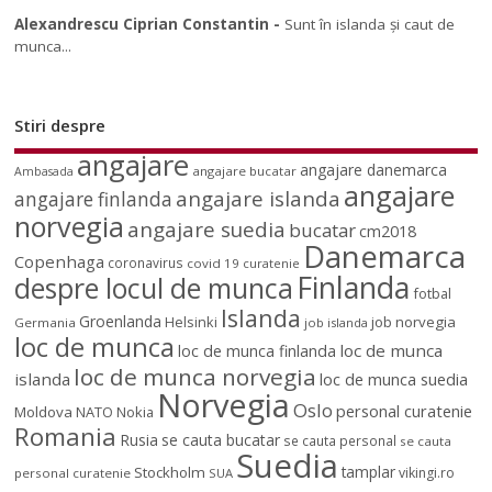
Alexandrescu Ciprian Constantin
-
Sunt în islanda și caut de
munca...
Stiri despre
angajare
angajare danemarca
angajare bucatar
Ambasada
angajare
angajare islanda
angajare finlanda
norvegia
angajare suedia
bucatar
cm2018
Danemarca
Copenhaga
coronavirus
covid 19
curatenie
Finlanda
despre locul de munca
fotbal
Islanda
Groenlanda
job norvegia
Helsinki
Germania
job islanda
loc de munca
loc de munca
loc de munca finlanda
loc de munca norvegia
islanda
loc de munca suedia
Norvegia
Oslo
personal curatenie
Moldova
NATO
Nokia
Romania
Rusia
se cauta bucatar
se cauta personal
se cauta
Suedia
tamplar
Stockholm
vikingi.ro
personal curatenie
SUA