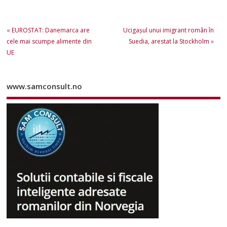
«
EUROSTAT: Danemarca are
Ucigaşul unui imigrant român în
cele mai scumpe alimente din
Suedia, arestat la Stockholm
»
UE
www.samconsult.no