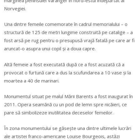
marginea peninsulei Varanger în nord-estul îndepărtat al
Norvegiei.
Una dintre femeile comemorate în cadrul memorialului – o
structură de 125 de metri lungime construită pe catalige – a
fost arsă pe rug pentru o presupusă vrajă fatală pe care ar fi
aruncat-o asupra unui copil şi a doua capre.
Altă femeie a fost executată după ce a fost acuzată că a
provocat o furtună care a dus la scufundarea a 10 vase şi la
moartea a 40 de marinari.
Monumentul situat pe malul Mării Barents a fost inaugurat în
2011. Opera seamănă cu un pod de lemn spre nicăieri, ce
pare să simbolizeze inutilitatea deceselor femeilor.
În zona monumentului se găseşte una dintre ultimele lucrări
ale artistei franco-americane Louise Bourgeois, astăzi