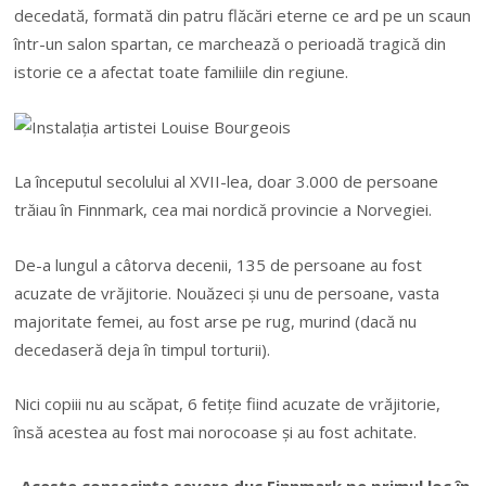
decedată, formată din patru flăcări eterne ce ard pe un scaun
într-un salon spartan, ce marchează o perioadă tragică din
istorie ce a afectat toate familiile din regiune.
La începutul secolului al XVII-lea, doar 3.000 de persoane
trăiau în Finnmark, cea mai nordică provincie a Norvegiei.
De-a lungul a câtorva decenii, 135 de persoane au fost
acuzate de vrăjitorie. Nouăzeci şi unu de persoane, vasta
majoritate femei, au fost arse pe rug, murind (dacă nu
decedaseră deja în timpul torturii).
Nici copiii nu au scăpat, 6 fetiţe fiind acuzate de vrăjitorie,
însă acestea au fost mai norocoase şi au fost achitate.