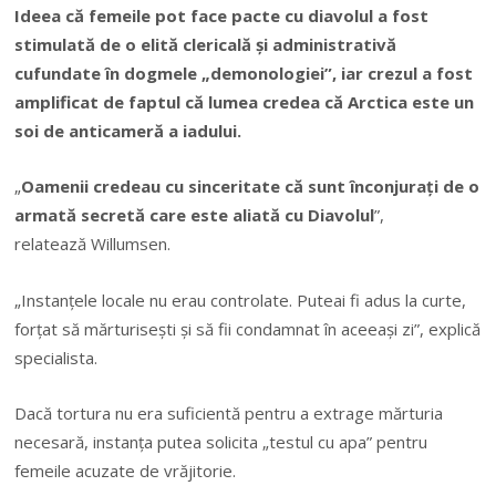
Ideea că femeile pot face pacte cu diavolul a fost
stimulată de o elită clericală şi administrativă
cufundate în dogmele „demonologiei”, iar crezul a fost
amplificat de faptul că lumea credea că Arctica este un
soi de anticameră a iadului.
„
Oamenii credeau cu sinceritate că sunt înconjuraţi de o
armată secretă care este aliată cu Diavolul
”,
relatează Willumsen.
„Instanţele locale nu erau controlate. Puteai fi adus la curte,
forţat să mărturiseşti şi să fii condamnat în aceeaşi zi”, explică
specialista.
Dacă tortura nu era suficientă pentru a extrage mărturia
necesară, instanţa putea solicita „testul cu apa” pentru
femeile acuzate de vrăjitorie.