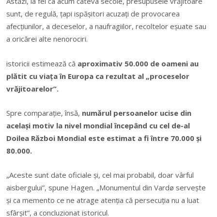
Astăzi, la fel ca acum câteva secole, presupusele vrăjitoare
sunt, de regulă, ţapi ispăşitori acuzaţi de provocarea
afecţiunilor, a deceselor, a naufragiilor, recoltelor eşuate sau
a oricărei alte nenorociri.
istoricii estimează că
aproximativ 50.000 de oameni au
plătit cu viaţa în Europa ca rezultat al „proceselor
vrăjitoarelor”.
Spre comparaţie, însă,
numărul persoanelor ucise din
acelaşi motiv la nivel mondial începând cu cel de-al
Doilea Război Mondial este estimat a fi între 70.000 şi
80.000.
„Aceste sunt date oficiale şi, cel mai probabil, doar vârful
aisbergului”, spune Hagen. „Monumentul din Vardø serveşte
şi ca memento ce ne atrage atenţia că persecuţia nu a luat
sfârşit”, a concluzionat istoricul.