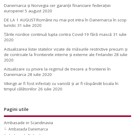
Danemarca și Norvegia cer garanții financiare federației
europene!
5 august 2020
DE LA 1 AUGUST:Românii nu mai pot intra în Danemarca în scop
turistic
31 iulie 2020
Țările nordice continuă lupta contra Covid-19 fără mască
31 iulie
2020
Actualizarea listei statelor vizate de măsurile restrictive precum și
de controale la frontierele interne și externe ale Finlandei
28 iulie
2020
Actualizare cu privire la regimul de trecere a frontierei în
Danemarca
28 iulie 2020
Vikingii ar fi fost infectaţi cu variolă şi ar fi răspândit boala în
timpul călătoriilor
26 iulie 2020
Pagini utile
Ambasade in Scandinavia
Ambasada Danemarca