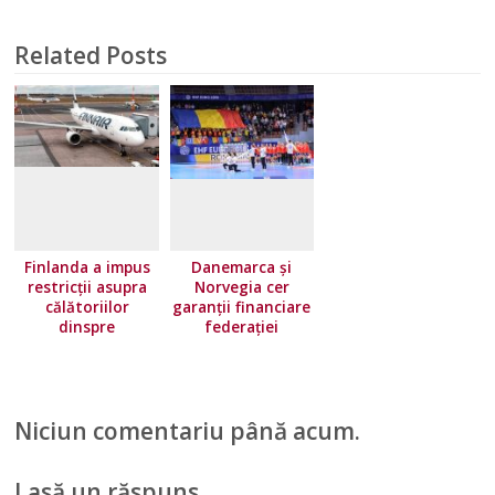
Related Posts
Finlanda a impus
Danemarca și
restricţii asupra
Norvegia cer
călătoriilor
garanții financiare
dinspre
federației
majoritatea ţărilor
europene!
Uniunii Europene.
Norvegia își
înăsprește
Niciun comentariu până acum.
condițiile de
călătorie
Lasă un răspuns