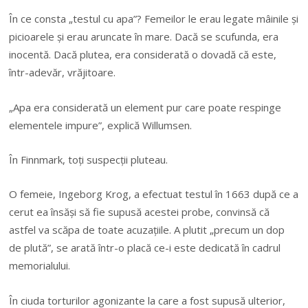
În ce consta „testul cu apa”? Femeilor le erau legate mâinile şi
picioarele şi erau aruncate în mare. Dacă se scufunda, era
inocentă. Dacă plutea, era considerată o dovadă că este,
într-adevăr, vrăjitoare.
„Apa era considerată un element pur care poate respinge
elementele impure”, explică Willumsen.
În Finnmark, toţi suspecţii pluteau.
O femeie, Ingeborg Krog, a efectuat testul în 1663 după ce a
cerut ea însăşi să fie supusă acestei probe, convinsă că
astfel va scăpa de toate acuzaţiile. A plutit „precum un dop
de plută”, se arată într-o placă ce-i este dedicată în cadrul
memorialului.
În ciuda torturilor agonizante la care a fost supusă ulterior,