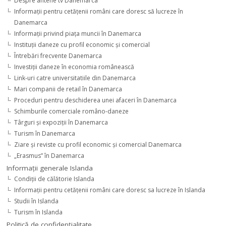
Despre antene tv Danemarca
Informaţii pentru cetăţenii români care doresc să lucreze în
Danemarca
Informaţii privind piaţa muncii în Danemarca
Instituţii daneze cu profil economic şi comercial
Întrebări frecvente Danemarca
Investiţii daneze în economia românească
Link-uri catre universitatiile din Danemarca
Mari companii de retail în Danemarca
Proceduri pentru deschiderea unei afaceri în Danemarca
Schimburile comerciale româno-daneze
Târguri şi expoziţii în Danemarca
Turism în Danemarca
Ziare şi reviste cu profil economic şi comercial Danemarca
„Erasmus” în Danemarca
Informaţii generale Islanda
Condiţii de călătorie Islanda
Informaţii pentru cetăţenii români care doresc sa lucreze în Islanda
Studii în Islanda
Turism în Islanda
Politică de confidențialitate