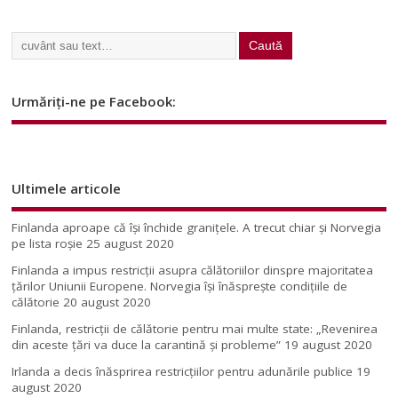
Urmăriți-ne pe Facebook:
Ultimele articole
Finlanda aproape că își închide granițele. A trecut chiar și Norvegia
pe lista roșie
25 august 2020
Finlanda a impus restricţii asupra călătoriilor dinspre majoritatea
ţărilor Uniunii Europene. Norvegia își înăsprește condițiile de
călătorie
20 august 2020
Finlanda, restricţii de călătorie pentru mai multe state: „Revenirea
din aceste ţări va duce la carantină şi probleme”
19 august 2020
Irlanda a decis înăsprirea restricțiilor pentru adunările publice
19
august 2020