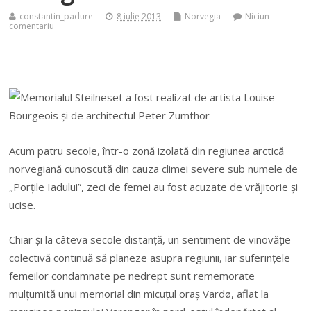
constantin_padure
8 iulie 2013
Norvegia
Niciun
comentariu
Acum patru secole, într-o zonă izolată din regiunea arctică
norvegiană cunoscută din cauza climei severe sub numele de
„Porţile Iadului”, zeci de femei au fost acuzate de vrăjitorie şi
ucise.
Chiar şi la câteva secole distanţă, un sentiment de vinovăţie
colectivă continuă să planeze asupra regiunii, iar suferinţele
femeilor condamnate pe nedrept sunt rememorate
mulţumită unui memorial din micuţul oraş Vardø, aflat la