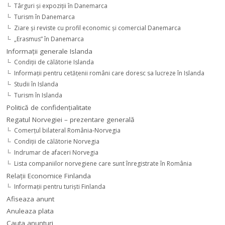
Târguri şi expoziţii în Danemarca
Turism în Danemarca
Ziare şi reviste cu profil economic şi comercial Danemarca
„Erasmus” în Danemarca
Informaţii generale Islanda
Condiţii de călătorie Islanda
Informaţii pentru cetăţenii români care doresc sa lucreze în Islanda
Studii în Islanda
Turism în Islanda
Politică de confidențialitate
Regatul Norvegiei – prezentare generală
Comerţul bilateral România-Norvegia
Condiții de călătorie Norvegia
Indrumar de afaceri Norvegia
Lista companiilor norvegiene care sunt înregistrate în România
Relaţii Economice Finlanda
Informaţii pentru turişti Finlanda
Afiseaza anunt
Anuleaza plata
Cauta anunturi