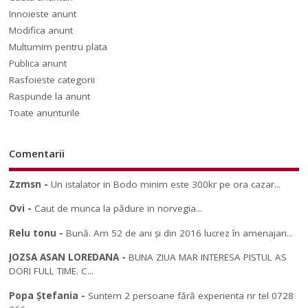
Innoieste anunt
Modifica anunt
Multumim pentru plata
Publica anunt
Rasfoieste categorii
Raspunde la anunt
Toate anunturile
Comentarii
Zzmsn
-
Un istalator in Bodo minim este 300kr pe ora cazar...
Ovi
-
Caut de munca la pădure in norvegia...
Relu tonu
-
Bună. Am 52 de ani și din 2016 lucrez în amenajari...
JOZSA ASAN LOREDANA
-
BUNA ZIUA MAR INTERESA PISTUL AS
DORI FULL TIME. C...
Popa Ștefania
-
Suntem 2 persoane fără experienta nr tel 0728