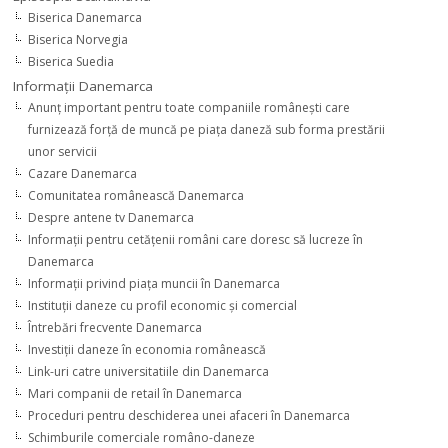
Biserica Danemarca
Biserica Norvegia
Biserica Suedia
Informaţii Danemarca
Anunţ important pentru toate companiile româneşti care
furnizează forţă de muncă pe piaţa daneză sub forma prestării
unor servicii
Cazare Danemarca
Comunitatea românească Danemarca
Despre antene tv Danemarca
Informaţii pentru cetăţenii români care doresc să lucreze în
Danemarca
Informaţii privind piaţa muncii în Danemarca
Instituţii daneze cu profil economic şi comercial
Întrebări frecvente Danemarca
Investiţii daneze în economia românească
Link-uri catre universitatiile din Danemarca
Mari companii de retail în Danemarca
Proceduri pentru deschiderea unei afaceri în Danemarca
Schimburile comerciale româno-daneze