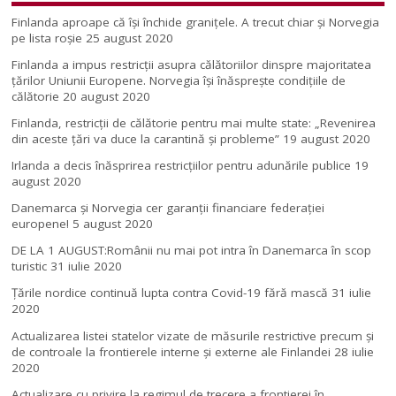
Finlanda aproape că își închide granițele. A trecut chiar și Norvegia
pe lista roșie
25 august 2020
Finlanda a impus restricţii asupra călătoriilor dinspre majoritatea
ţărilor Uniunii Europene. Norvegia își înăsprește condițiile de
călătorie
20 august 2020
Finlanda, restricţii de călătorie pentru mai multe state: „Revenirea
din aceste ţări va duce la carantină şi probleme”
19 august 2020
Irlanda a decis înăsprirea restricțiilor pentru adunările publice
19
august 2020
Danemarca și Norvegia cer garanții financiare federației
europene!
5 august 2020
DE LA 1 AUGUST:Românii nu mai pot intra în Danemarca în scop
turistic
31 iulie 2020
Țările nordice continuă lupta contra Covid-19 fără mască
31 iulie
2020
Actualizarea listei statelor vizate de măsurile restrictive precum și
de controale la frontierele interne și externe ale Finlandei
28 iulie
2020
Actualizare cu privire la regimul de trecere a frontierei în