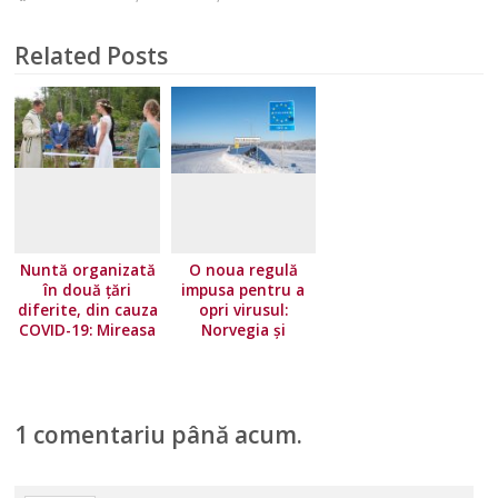
Related Posts
Nuntă organizată
O noua regulă
în două țări
impusa pentru a
diferite, din cauza
opri virusul:
COVID-19: Mireasa
Norvegia și
a stat în Norvegia,
Finlanda închid
iar mirele în
granițele cu
Suedia
Suedia
1 comentariu până acum.