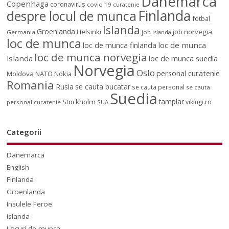
Danemarca
Copenhaga
coronavirus
covid 19
curatenie
Finlanda
despre locul de munca
fotbal
Islanda
Groenlanda
job norvegia
Helsinki
Germania
job islanda
loc de munca
loc de munca
loc de munca finlanda
loc de munca norvegia
islanda
loc de munca suedia
Norvegia
Oslo
personal curatenie
Moldova
NATO
Nokia
Romania
Rusia
se cauta bucatar
se cauta personal
se cauta
Suedia
tamplar
Stockholm
vikingi.ro
personal curatenie
SUA
Categorii
Danemarca
English
Finlanda
Groenlanda
Insulele Feroe
Islanda
Locuri de munca