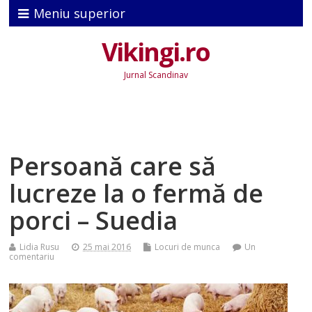
Meniu superior
Vikingi.ro
Jurnal Scandinav
Persoană care să
lucreze la o fermă de
porci – Suedia
Lidia Rusu
25 mai 2016
Locuri de munca
Un
comentariu