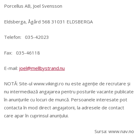
Porcellus AB, Joel Svensson
Eldsberga, Ågård 568 31031 ELDSBERGA
Telefon: 035-42023
Fax: 035-46118
E-mail:
joel@mellbystrand.nu
NOTĂ: Site-ul www.vikingi.ro nu este agenție de recrutare și
nu intermediază angajarea pentru posturile vacante publicate
în anunțurile cu locuri de muncă. Persoanele interesate pot
contacta în mod direct angajatorii, la adresele de contact
care apar în cuprinsul anunțului.
Sursa: www.nav.no