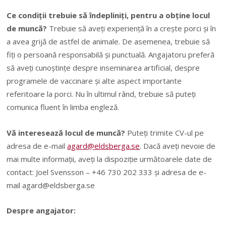
Ce condiții trebuie să îndepliniți, pentru a obține locul
de muncă?
Trebuie să aveți experiență în a crește porci și în
a avea grijă de astfel de animale. De asemenea, trebuie să
fiți o persoană responsabilă și punctuală. Angajatoru preferă
să aveți cunoștințe despre inseminarea artificial, despre
programele de vaccinare și alte aspect importante
referitoare la porci. Nu în ultimul rând, trebuie să puteți
comunica fluent în limba engleză.
Vă interesează locul de muncă?
Puteți trimite CV-ul pe
adresa de e-mail
agard@eldsberga.se
. Dacă aveți nevoie de
mai multe informații, aveți la dispoziție următoarele date de
contact: Joel Svensson – +46 730 202 333 și adresa de e-
mail
agard@eldsberga.se
Despre angajator: