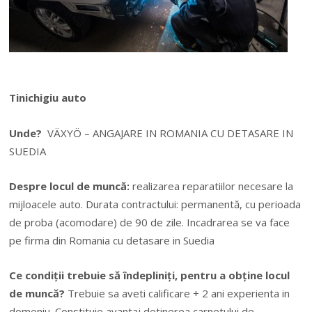
Tinichigiu auto
Unde?
VÄXYÖ – ANGAJARE IN ROMANIA CU DETASARE IN
SUEDIA
Despre locul de muncă:
realizarea reparatiilor necesare la
mijloacele auto. Durata contractului: permanentă, cu perioada
de proba (acomodare) de 90 de zile. Incadrarea se va face
pe firma din Romania cu detasare in Suedia
Ce condiții trebuie să îndepliniți, pentru a obține locul
de muncă?
Trebuie sa aveti calificare + 2 ani experienta in
domeniu. Constituie avantaj detinerea carnetului de