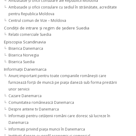
Ambasade şi oficii consulare ale Republicii Moldova
Ambasade şi oficii consulare cu sediul în străinătate, acreditate
pentru Republica Moldova
Centrul comun de Vize – Moldova
Condiţii de intrare şi regim de şedere Suedia
Relatii comerciale Suedia
Episcopia Scandinavia
Biserica Danemarca
Biserica Norvegia
Biserica Suedia
Informaţii Danemarca
Anunţ important pentru toate companiile româneşti care
furnizează forţă de muncă pe piaţa daneză sub forma prestării
unor servicii
Cazare Danemarca
Comunitatea românească Danemarca
Despre antene tv Danemarca
Informaţii pentru cetăţenii români care doresc să lucreze în
Danemarca
Informaţii privind piaţa muncii în Danemarca
Instituţii daneze cu profil economic şi comercial