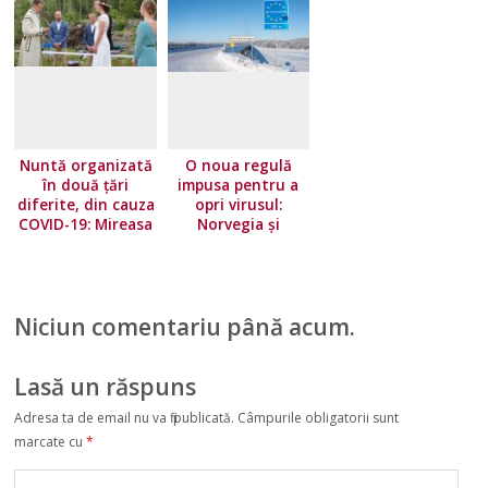
Nuntă organizată
O noua regulă
în două țări
impusa pentru a
diferite, din cauza
opri virusul:
COVID-19: Mireasa
Norvegia și
a stat în Norvegia,
Finlanda închid
iar mirele în
granițele cu
Suedia
Suedia
Niciun comentariu până acum.
Lasă un răspuns
Adresa ta de email nu va fi publicată.
Câmpurile obligatorii sunt
marcate cu
*