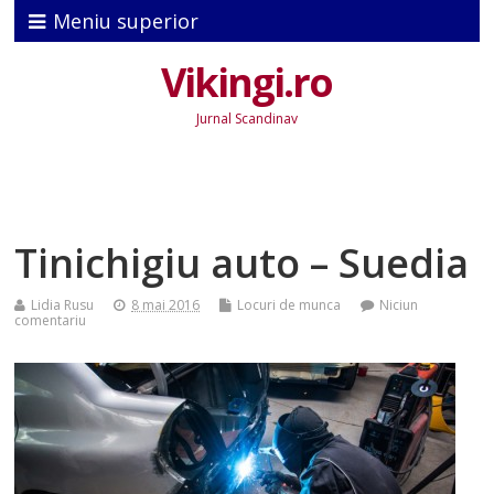
Meniu superior
Vikingi.ro
Jurnal Scandinav
Tinichigiu auto – Suedia
Lidia Rusu
8 mai 2016
Locuri de munca
Niciun
comentariu