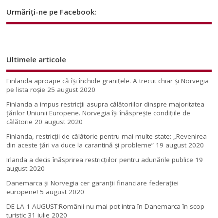
Urmăriți-ne pe Facebook:
Ultimele articole
Finlanda aproape că își închide granițele. A trecut chiar și Norvegia
pe lista roșie
25 august 2020
Finlanda a impus restricţii asupra călătoriilor dinspre majoritatea
ţărilor Uniunii Europene. Norvegia își înăsprește condițiile de
călătorie
20 august 2020
Finlanda, restricţii de călătorie pentru mai multe state: „Revenirea
din aceste ţări va duce la carantină şi probleme”
19 august 2020
Irlanda a decis înăsprirea restricțiilor pentru adunările publice
19
august 2020
Danemarca și Norvegia cer garanții financiare federației
europene!
5 august 2020
DE LA 1 AUGUST:Românii nu mai pot intra în Danemarca în scop
turistic
31 iulie 2020