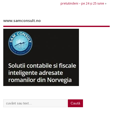
pretutindeni – pe 24 şi 25 iunie
»
www.samconsult.no