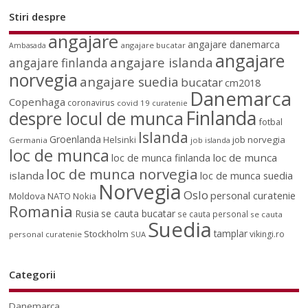
Stiri despre
angajare
angajare danemarca
angajare bucatar
Ambasada
angajare
angajare islanda
angajare finlanda
norvegia
angajare suedia
bucatar
cm2018
Danemarca
Copenhaga
coronavirus
covid 19
curatenie
Finlanda
despre locul de munca
fotbal
Islanda
Groenlanda
job norvegia
Helsinki
Germania
job islanda
loc de munca
loc de munca
loc de munca finlanda
loc de munca norvegia
islanda
loc de munca suedia
Norvegia
Oslo
personal curatenie
Moldova
NATO
Nokia
Romania
Rusia
se cauta bucatar
se cauta personal
se cauta
Suedia
tamplar
Stockholm
vikingi.ro
personal curatenie
SUA
Categorii
Danemarca