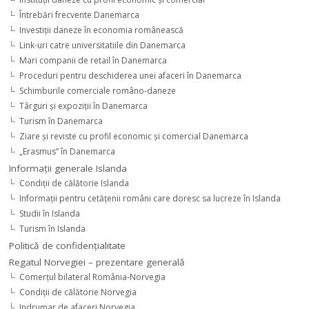
Întrebări frecvente Danemarca
Investiţii daneze în economia românească
Link-uri catre universitatiile din Danemarca
Mari companii de retail în Danemarca
Proceduri pentru deschiderea unei afaceri în Danemarca
Schimburile comerciale româno-daneze
Târguri şi expoziţii în Danemarca
Turism în Danemarca
Ziare şi reviste cu profil economic şi comercial Danemarca
„Erasmus” în Danemarca
Informaţii generale Islanda
Condiţii de călătorie Islanda
Informaţii pentru cetăţenii români care doresc sa lucreze în Islanda
Studii în Islanda
Turism în Islanda
Politică de confidențialitate
Regatul Norvegiei – prezentare generală
Comerţul bilateral România-Norvegia
Condiții de călătorie Norvegia
Indrumar de afaceri Norvegia