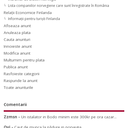
Lista companiilor norvegiene care sunt înregistrate în România
Relaţii Economice Finlanda
Informaţii pentru turişti Finlanda
Afiseaza anunt
Anuleaza plata
Cauta anunturi
Innoieste anunt
Modifica anunt
Multumim pentru plata
Publica anunt
Rasfoieste categorii
Raspunde la anunt
Toate anunturile
Comentarii
Zzmsn
-
Un istalator in Bodo minim este 300kr pe ora cazar...
Ovi
-
Caut de munca la pădure in norvegia...