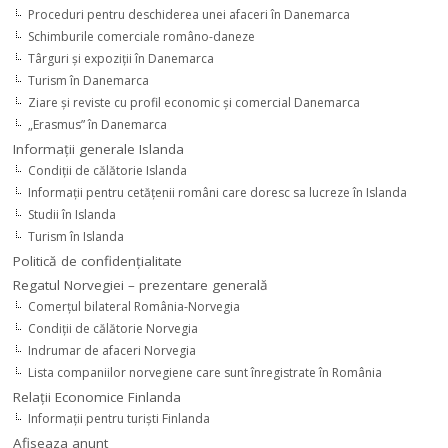
Proceduri pentru deschiderea unei afaceri în Danemarca
Schimburile comerciale româno-daneze
Târguri şi expoziţii în Danemarca
Turism în Danemarca
Ziare şi reviste cu profil economic şi comercial Danemarca
„Erasmus” în Danemarca
Informaţii generale Islanda
Condiţii de călătorie Islanda
Informaţii pentru cetăţenii români care doresc sa lucreze în Islanda
Studii în Islanda
Turism în Islanda
Politică de confidențialitate
Regatul Norvegiei – prezentare generală
Comerţul bilateral România-Norvegia
Condiții de călătorie Norvegia
Indrumar de afaceri Norvegia
Lista companiilor norvegiene care sunt înregistrate în România
Relaţii Economice Finlanda
Informaţii pentru turişti Finlanda
Afiseaza anunt