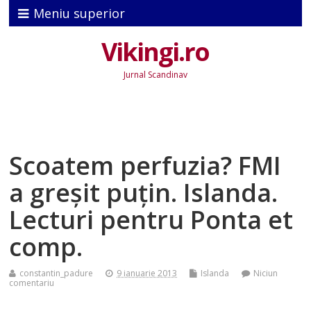
Meniu superior
Vikingi.ro
Jurnal Scandinav
Scoatem perfuzia? FMI
a greşit puţin. Islanda.
Lecturi pentru Ponta et
comp.
constantin_padure
9 ianuarie 2013
Islanda
Niciun
comentariu