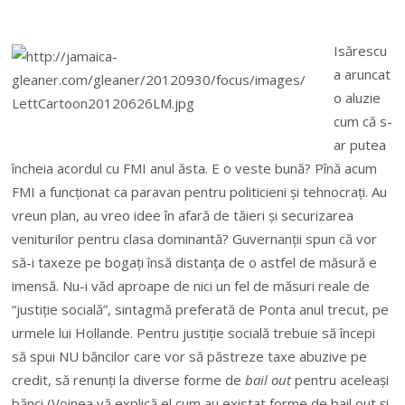
Isărescu
a aruncat
o aluzie
cum că s-
ar putea
încheia acordul cu FMI anul ăsta. E o veste bună? Pînă acum
FMI a funcţionat ca paravan pentru politicieni şi tehnocraţi. Au
vreun plan, au vreo idee în afară de tăieri şi securizarea
veniturilor pentru clasa dominantă? Guvernanţii spun că vor
să-i taxeze pe bogaţi însă distanţa de o astfel de măsură e
imensă. Nu-i văd aproape de nici un fel de măsuri reale de
“justiţie socială”, sintagmă preferată de Ponta anul trecut, pe
urmele lui Hollande. Pentru justiţie socială trebuie să începi
să spui NU băncilor care vor să păstreze taxe abuzive pe
credit, să
renunţi la diverse forme de
bail out
pentru aceleaşi
bănci (Voinea vă explică el cum au existat forme de bail out şi