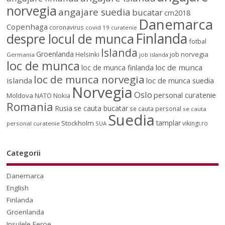
norvegia
angajare suedia
bucatar
cm2018
Danemarca
Copenhaga
coronavirus
covid 19
curatenie
Finlanda
despre locul de munca
fotbal
Islanda
Groenlanda
job norvegia
Helsinki
Germania
job islanda
loc de munca
loc de munca
loc de munca finlanda
loc de munca norvegia
islanda
loc de munca suedia
Norvegia
Oslo
personal curatenie
Moldova
NATO
Nokia
Romania
Rusia
se cauta bucatar
se cauta personal
se cauta
Suedia
tamplar
Stockholm
vikingi.ro
personal curatenie
SUA
Categorii
Danemarca
English
Finlanda
Groenlanda
Insulele Feroe