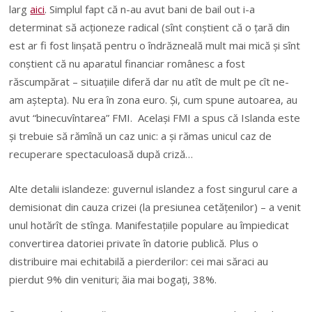
larg
aici
. Simplul fapt că n-au avut bani de bail out i-a
determinat să acţioneze radical (sînt conştient că o ţară din
est ar fi fost linşată pentru o îndrăzneală mult mai mică şi sînt
conştient că nu aparatul financiar românesc a fost
răscumpărat – situaţiile diferă dar nu atît de mult pe cît ne-
am aştepta). Nu era în zona euro. Şi, cum spune autoarea, au
avut “binecuvîntarea” FMI. Acelaşi FMI a spus că Islanda este
şi trebuie să rămînă un caz unic: a şi rămas unicul caz de
recuperare spectaculoasă după criză…
Alte detalii islandeze: guvernul islandez a fost singurul care a
demisionat din cauza crizei (la presiunea cetăţenilor) – a venit
unul hotărît de stînga. Manifestaţiile populare au împiedicat
convertirea datoriei private în datorie publică. Plus o
distribuire mai echitabilă a pierderilor: cei mai săraci au
pierdut 9% din venituri; ăia mai bogaţi, 38%.