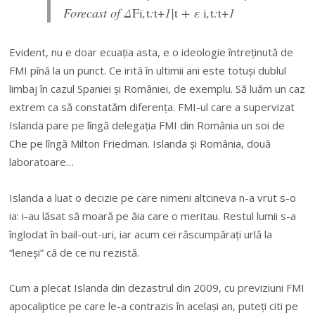
Forecast of Δ
F
i
,
t
:
t+
1|
t
+ ε
i
,
t
:
t+
1
Evident, nu e doar ecuaţia asta, e o ideologie întreţinută de
FMI pînă la un punct. Ce irită în ultimii ani este totuşi dublul
limbaj în cazul Spaniei şi României, de exemplu. Să luăm un caz
extrem ca să constatăm diferenţa. FMI-ul care a supervizat
Islanda pare pe lîngă delegaţia FMI din România un soi de
Che pe lîngă Milton Friedman. Islanda şi România, două
laboratoare…
Islanda a luat o decizie pe care nimeni altcineva n-a vrut s-o
ia: i-au lăsat să moară pe ăia care o meritau. Restul lumii s-a
înglodat în bail-out-uri, iar acum cei răscumpăraţi urlă la
“leneşi” că de ce nu rezistă.
Cum a plecat Islanda din dezastrul din 2009, cu previziuni FMI
apocaliptice pe care le-a contrazis în acelaşi an, puteţi citi pe