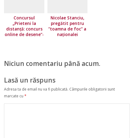
Concursul
Nicolae Stanciu,
„Prieteni la
pregătit pentru
distanță: concurs
”toamna de foc” a
online de desene”-
naționalei
partea a 2-a,
României!
dedicat Zilei Limbii
Avantajul
Române 31 August
”tricolorilor” în
decisivul cu
Niciun comentariu până acum.
Islanda
Lasă un răspuns
Adresa ta de email nu va fi publicată.
Câmpurile obligatorii sunt
marcate cu
*