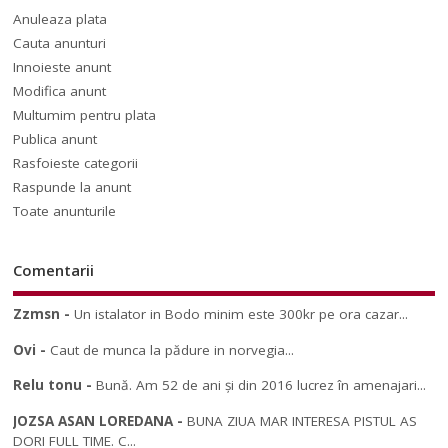
Anuleaza plata
Cauta anunturi
Innoieste anunt
Modifica anunt
Multumim pentru plata
Publica anunt
Rasfoieste categorii
Raspunde la anunt
Toate anunturile
Comentarii
Zzmsn
-
Un istalator in Bodo minim este 300kr pe ora cazar...
Ovi
-
Caut de munca la pădure in norvegia...
Relu tonu
-
Bună. Am 52 de ani și din 2016 lucrez în amenajari...
JOZSA ASAN LOREDANA
-
BUNA ZIUA MAR INTERESA PISTUL AS
DORI FULL TIME. C...