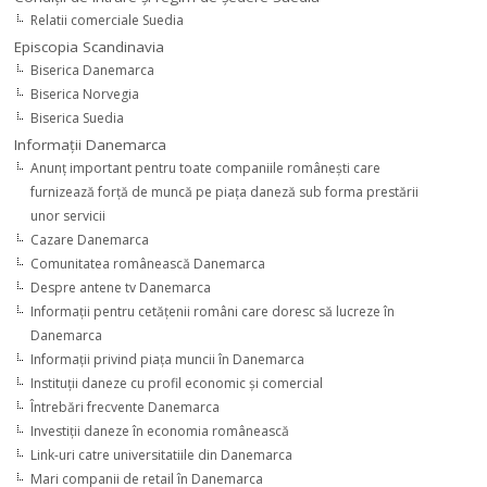
Relatii comerciale Suedia
Episcopia Scandinavia
Biserica Danemarca
Biserica Norvegia
Biserica Suedia
Informaţii Danemarca
Anunţ important pentru toate companiile româneşti care
furnizează forţă de muncă pe piaţa daneză sub forma prestării
unor servicii
Cazare Danemarca
Comunitatea românească Danemarca
Despre antene tv Danemarca
Informaţii pentru cetăţenii români care doresc să lucreze în
Danemarca
Informaţii privind piaţa muncii în Danemarca
Instituţii daneze cu profil economic şi comercial
Întrebări frecvente Danemarca
Investiţii daneze în economia românească
Link-uri catre universitatiile din Danemarca
Mari companii de retail în Danemarca