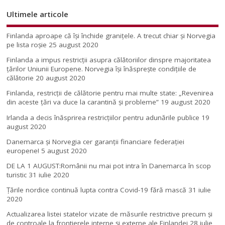
Ultimele articole
Finlanda aproape că își închide granițele. A trecut chiar și Norvegia
pe lista roșie
25 august 2020
Finlanda a impus restricţii asupra călătoriilor dinspre majoritatea
ţărilor Uniunii Europene. Norvegia își înăsprește condițiile de
călătorie
20 august 2020
Finlanda, restricţii de călătorie pentru mai multe state: „Revenirea
din aceste ţări va duce la carantină şi probleme”
19 august 2020
Irlanda a decis înăsprirea restricțiilor pentru adunările publice
19
august 2020
Danemarca și Norvegia cer garanții financiare federației
europene!
5 august 2020
DE LA 1 AUGUST:Românii nu mai pot intra în Danemarca în scop
turistic
31 iulie 2020
Țările nordice continuă lupta contra Covid-19 fără mască
31 iulie
2020
Actualizarea listei statelor vizate de măsurile restrictive precum și
de controale la frontierele interne și externe ale Finlandei
28 iulie