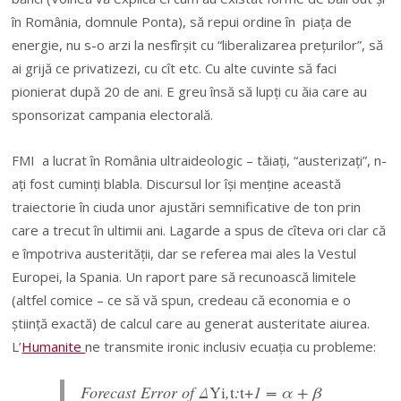
în România, domnule Ponta), să repui ordine în piaţa de
energie, nu s-o arzi la nesfîrşit cu “liberalizarea preţurilor”, să
ai grijă ce privatizezi, cu cît etc. Cu alte cuvinte să faci
pionierat după 20 de ani. E greu însă să lupţi cu ăia care au
sponsorizat campania electorală.
FMI a lucrat în România ultraideologic – tăiaţi, “austerizaţi”, n-
aţi fost cuminţi blabla. Discursul lor îşi menţine această
traiectorie în ciuda unor ajustări semnificative de ton prin
care a trecut în ultimii ani. Lagarde a spus de cîteva ori clar că
e împotriva austerităţii, dar se referea mai ales la Vestul
Europei, la Spania. Un raport pare să recunoască limitele
(altfel comice – ce să vă spun, credeau că economia e o
ştiinţă exactă) de calcul care au generat austeritate aiurea.
L’
Humanite
ne transmite ironic inclusiv ecuaţia cu probleme:
Forecast Error of Δ
Y
i
,
t
:
t+
1 = α + β