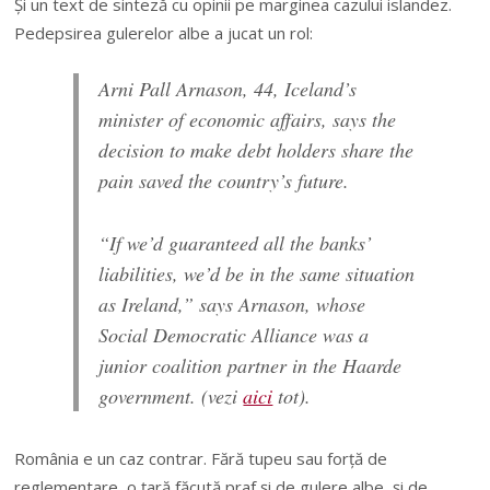
Şi un text de sinteză cu opinii pe marginea cazului islandez.
Pedepsirea gulerelor albe a jucat un rol:
Arni Pall Arnason, 44, Iceland’s
minister of economic affairs, says the
decision to make debt holders share the
pain saved the country’s future.
“If we’d guaranteed all the banks’
liabilities, we’d be in the same situation
as Ireland,” says Arnason, whose
Social Democratic Alliance was a
junior coalition partner in the Haarde
government. (vezi
aici
tot).
România e un caz contrar. Fără tupeu sau forţă de
reglementare, o ţară făcută praf şi de gulere albe, şi de