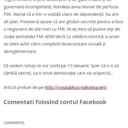
guvernanţi incompetenţi, România avea nevoie de perfuzia
FMI. Numai că e într-o vizibilă stare de dependenţă. Nu are
alt plan. Premierul spune că are gînduri secrete pentru a face
o negociere de zile mari cu FMI. M-aş mira să putem ieşi din
zodia asistatului FMI altfel decît cu celebra retorică: şi acum
un ultim avînt către completă desecurizare socială şi
dereglementare.
Să vedem totuşi ce vor vorbi pe 15 ianuarie. Sper că n-o să
rămînă secret, ca-n orice democraţie care se respectă…
Articol preluat de pe
http://voxpublica.realitatea.net/
Comentati folosind contul Facebook
comments