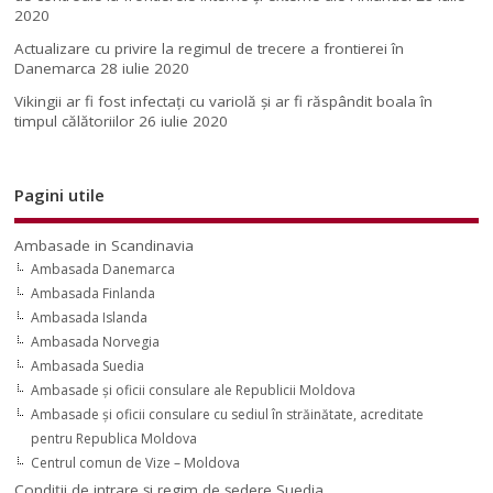
2020
Actualizare cu privire la regimul de trecere a frontierei în
Danemarca
28 iulie 2020
Vikingii ar fi fost infectaţi cu variolă şi ar fi răspândit boala în
timpul călătoriilor
26 iulie 2020
Pagini utile
Ambasade in Scandinavia
Ambasada Danemarca
Ambasada Finlanda
Ambasada Islanda
Ambasada Norvegia
Ambasada Suedia
Ambasade şi oficii consulare ale Republicii Moldova
Ambasade şi oficii consulare cu sediul în străinătate, acreditate
pentru Republica Moldova
Centrul comun de Vize – Moldova
Condiţii de intrare şi regim de şedere Suedia