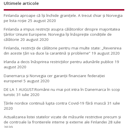
Ultimele articole
Finlanda aproape că își închide granițele. A trecut chiar și Norvegia
pe lista roșie
25 august 2020
Finlanda a impus restricţii asupra călătoriilor dinspre majoritatea
ţărilor Uniunii Europene. Norvegia își înăsprește condițiile de
călătorie
20 august 2020
Finlanda, restricţii de călătorie pentru mai multe state: „Revenirea
din aceste ţări va duce la carantină şi probleme”
19 august 2020
Irlanda a decis înăsprirea restricțiilor pentru adunările publice
19
august 2020
Danemarca și Norvegia cer garanții financiare federației
europene!
5 august 2020
DE LA 1 AUGUST:Românii nu mai pot intra în Danemarca în scop
turistic
31 iulie 2020
Țările nordice continuă lupta contra Covid-19 fără mască
31 iulie
2020
Actualizarea listei statelor vizate de măsurile restrictive precum și
de controale la frontierele interne și externe ale Finlandei
28 iulie
2020