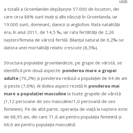
ulaţi
a totală a Groenlandei depăşeşte 57.000 de locuitori, din
care circa 88% sunt inuiţi şi albi născuţi în Groenlanda, iar
19.000 sunt, dominant, danezi şi anglofoni. Rata natalităţii
era, în anul 2011, de 14,5 ‰, iar rata fertilităţii de 2,26
naşteri/femeia de vârstă fertilă. Bilanţul natural de 6,2‰ se
datora unei mortalităţi relativ crescute (8,3‰).
Structura populaţiei groenlandeze, pe grupe de vârstă, se
identifică prin două aspecte:
ponderea mare a grupei
adulte
(70,2%) şi ponderea redusă a
populaţiei de 64 de ani
şi peste (7,6%). Al doilea aspect rezidă în
ponderea mai
mare a populaţiei masculine
la toate grupele de vârstă
(1,12 persoane de sex masculine/1,0 persoană de sex
feminine). Pe de altă parte, speranţa de viaţă la naştere este
de 68,95 ani, din care 71,6 ani pentru populaţia feminină şi
66,6 ani pentru populaţia masculină.