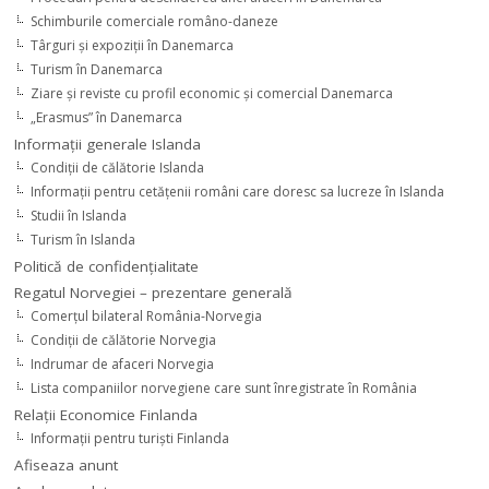
Schimburile comerciale româno-daneze
Târguri şi expoziţii în Danemarca
Turism în Danemarca
Ziare şi reviste cu profil economic şi comercial Danemarca
„Erasmus” în Danemarca
Informaţii generale Islanda
Condiţii de călătorie Islanda
Informaţii pentru cetăţenii români care doresc sa lucreze în Islanda
Studii în Islanda
Turism în Islanda
Politică de confidențialitate
Regatul Norvegiei – prezentare generală
Comerţul bilateral România-Norvegia
Condiții de călătorie Norvegia
Indrumar de afaceri Norvegia
Lista companiilor norvegiene care sunt înregistrate în România
Relaţii Economice Finlanda
Informaţii pentru turişti Finlanda
Afiseaza anunt