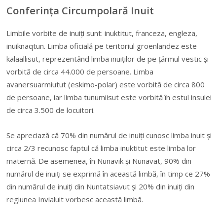
Conferința Circumpolară Inuit
Limbile vorbite de inuiţi sunt: inuktitut, franceza, engleza,
inuiknaqtun. Limba oficială pe teritoriul groenlandez este
kalaallisut, reprezentând limba inuiţilor de pe ţărmul vestic şi
vorbită de circa 44.000 de persoane. Limba
avanersuarmiutut (eskimo-polar) este vorbită de circa 800
de persoane, iar limba tunumiisut este vorbită în estul insulei
de circa 3.500 de locuitori.
Se apreciază că 70% din numărul de inuiţi cunosc limba inuit şi
circa 2/3 recunosc faptul că limba inuktitut este limba lor
maternă. De asemenea, în Nunavik şi Nunavat, 90% din
numărul de inuiţi se exprimă în această limbă, în timp ce 27%
din numărul de inuiţi din Nuntatsiavut şi 20% din inuiţi din
regiunea Invialuit vorbesc această limbă.