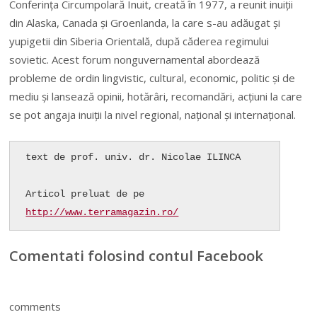
Conferinţa Circumpolară Inuit, creată în 1977, a reunit inuiţii
din Alaska, Canada şi Groenlanda, la care s-au adăugat şi
yupigetii din Siberia Orientală, după căderea regimului
sovietic. Acest forum nonguvernamental abordează
probleme de ordin lingvistic, cultural, economic, politic şi de
mediu şi lansează opinii, hotărâri, recomandări, acţiuni la care
se pot angaja inuiţii la nivel regional, naţional şi internaţional.
text de prof. univ. dr. Nicolae ILINCA

Articol preluat de pe 
http://www.terramagazin.ro/
Comentati folosind contul Facebook
comments