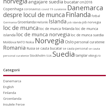
norvegia
angajare suedia
bucatar
cm2018
Danemarca
Copenhaga
coronavirus
covid 19
curatenie
Finlanda
despre locul de munca
fotbal
Islanda
Groenlanda
job norvegia
Helsinki
Germania
job islanda
loc de munca
loc de munca
loc de munca finlanda
loc de munca norvegia
islanda
loc de munca suedia
Norvegia
Oslo
personal curatenie
Moldova
NATO
Nokia
Romania
Rusia
se cauta bucatar
se cauta personal
se cauta
Suedia
tamplar
Stockholm
vikingi.ro
personal curatenie
SUA
Categorii
Danemarca
English
Finlanda
Groenlanda
Insulele Feroe