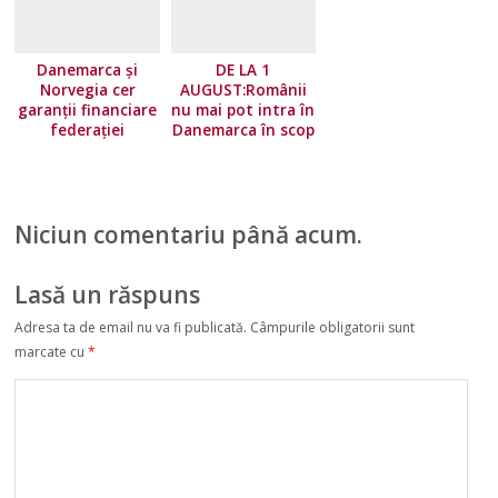
Danemarca și
DE LA 1
Norvegia cer
AUGUST:Românii
garanții financiare
nu mai pot intra în
federației
Danemarca în scop
europene!
turistic
Niciun comentariu până acum.
Lasă un răspuns
Adresa ta de email nu va fi publicată.
Câmpurile obligatorii sunt
marcate cu
*