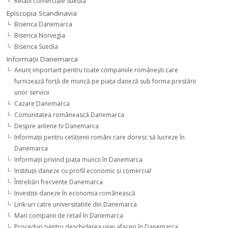
Relatii comerciale Suedia
Episcopia Scandinavia
Biserica Danemarca
Biserica Norvegia
Biserica Suedia
Informaţii Danemarca
Anunţ important pentru toate companiile româneşti care
furnizează forţă de muncă pe piaţa daneză sub forma prestării
unor servicii
Cazare Danemarca
Comunitatea românească Danemarca
Despre antene tv Danemarca
Informaţii pentru cetăţenii români care doresc să lucreze în
Danemarca
Informaţii privind piaţa muncii în Danemarca
Instituţii daneze cu profil economic şi comercial
Întrebări frecvente Danemarca
Investiţii daneze în economia românească
Link-uri catre universitatiile din Danemarca
Mari companii de retail în Danemarca
Proceduri pentru deschiderea unei afaceri în Danemarca