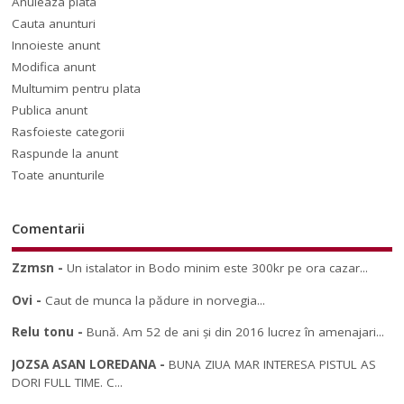
Anuleaza plata
Cauta anunturi
Innoieste anunt
Modifica anunt
Multumim pentru plata
Publica anunt
Rasfoieste categorii
Raspunde la anunt
Toate anunturile
Comentarii
Zzmsn
-
Un istalator in Bodo minim este 300kr pe ora cazar...
Ovi
-
Caut de munca la pădure in norvegia...
Relu tonu
-
Bună. Am 52 de ani și din 2016 lucrez în amenajari...
JOZSA ASAN LOREDANA
-
BUNA ZIUA MAR INTERESA PISTUL AS
DORI FULL TIME. C...